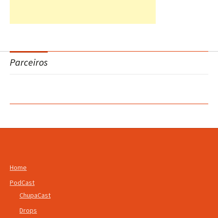
Parceiros
Home
PodCast
ChupaCast
Drops