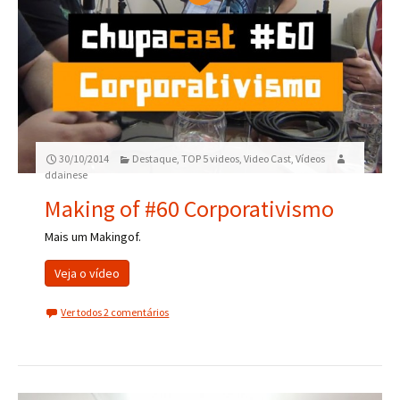
30/10/2014
Destaque
,
TOP 5 videos
,
Video Cast
,
Vídeos
ddainese
Making of #60 Corporativismo
Mais um Makingof.
Veja o vídeo
Ver todos 2 comentários