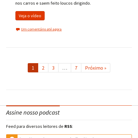
nos carros e saem feito loucos dirigindo.
Veja o vídeo
Um comentário até agora
1
2
3
…
7
Próximo »
Assine nosso podcast
Feed para diversos leitores de
RSS
: