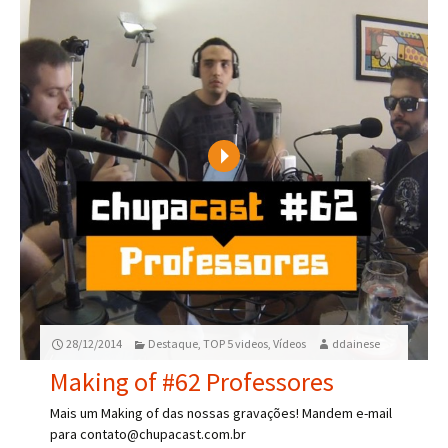
Play
28/12/2014
Destaque
,
TOP 5 videos
,
Vídeos
ddainese
Making of #62 Professores
Mais um Making of das nossas gravações! Mandem e-mail
para contato@chupacast.com.br