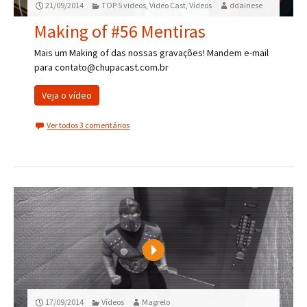
21/09/2014
TOP 5 videos
,
Video Cast
,
Vídeos
ddainese
Making of #56 Mentiras
Mais um Making of das nossas gravações! Mandem e-mail
para contato@chupacast.com.br
Veja o vídeo
Ver todos 3 comentários
Play
17/09/2014
Vídeos
Magrelo