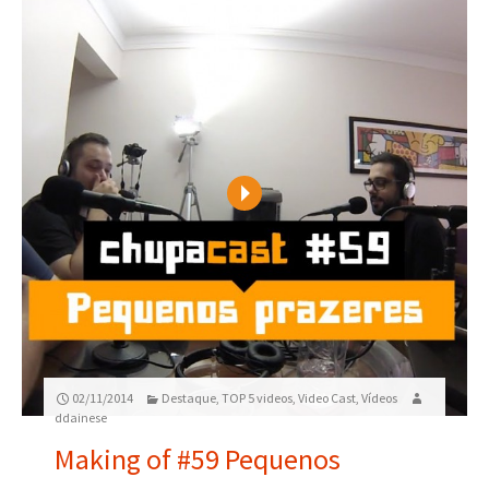
Play
02/11/2014
Destaque
,
TOP 5 videos
,
Video Cast
,
Vídeos
ddainese
Making of #59 Pequenos