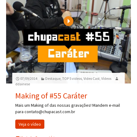
Play
07/09/2014
Destaque
,
TOP 5 videos
,
Video Cast
,
Vídeos
ddainese
Making of #55 Caráter
Mais um Making of das nossas gravações! Mandem e-mail
para contato@chupacast.com.br
Veja o vídeo