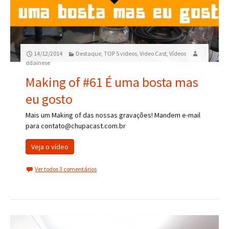
14/12/2014
Destaque
,
TOP 5 videos
,
Video Cast
,
Vídeos
ddainese
Making of #61 É uma bosta mas
eu gosto
Mais um Making of das nossas gravações! Mandem e-mail
para contato@chupacast.com.br
Veja o vídeo
Ver todos 3 comentários