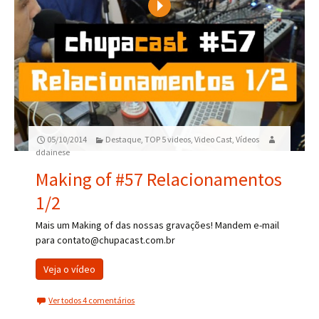
Play
05/10/2014
Destaque
,
TOP 5 videos
,
Video Cast
,
Vídeos
ddainese
Making of #57 Relacionamentos
1/2
Mais um Making of das nossas gravações! Mandem e-mail
para contato@chupacast.com.br
Veja o vídeo
Ver todos 4 comentários