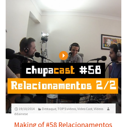
Play
19/10/2014
Destaque
,
TOP 5 videos
,
Video Cast
,
Vídeos
ddainese
Making of #58 Relacionamentos