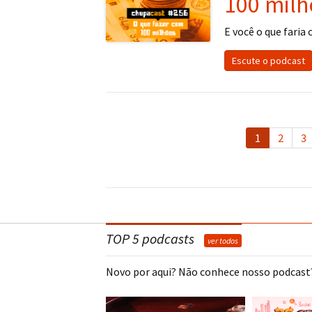
100 milh
E você o que faria
Escute o podcast
1
2
3
TOP 5 podcasts
ver todos
Novo por aqui? Não conhece nosso podcast?