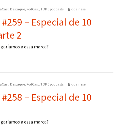
aCast
,
Destaque
,
PodCast
,
TOP 5 podcasts
ddainese
 #259 – Especial de 10
arte 2
egaríamos a essa marca?
aCast
,
Destaque
,
PodCast
,
TOP 5 podcasts
ddainese
 #258 – Especial de 10
egaríamos a essa marca?