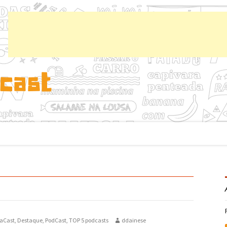
Chup
aCast
,
Destaque
,
PodCast
,
TOP 5 podcasts
ddainese