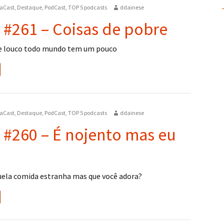
aCast
,
Destaque
,
PodCast
,
TOP 5 podcasts
ddainese
 #261 – Coisas de pobre
 e louco todo mundo tem um pouco
aCast
,
Destaque
,
PodCast
,
TOP 5 podcasts
ddainese
 #260 – É nojento mas eu
ela comida estranha mas que você adora?