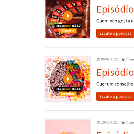
Episódio
Play
Quem não gosta d
Escute o podcast
06/02/2022
Chup
Episódio
Play
Quer um conselho 
Escute o podcast
19/12/2021
Chup