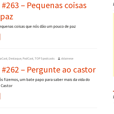
 #263 – Pequenas coisas
 paz
equenas coisas que nós dão um pouco de paz
aCast
,
Destaque
,
PodCast
,
TOP 5 podcasts
ddainese
 #262 – Pergunte ao castor
ós fizemos, um bate papo para saber mais da vida do
 Castor