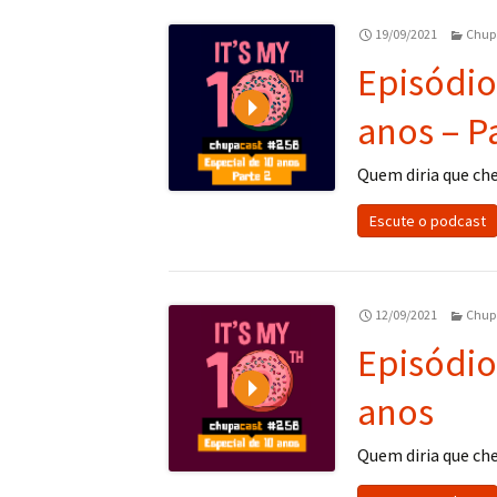
19/09/2021
Chup
Episódio
Play
anos – P
Quem diria que ch
Escute o podcast
12/09/2021
Chup
Episódio
Play
anos
Quem diria que ch