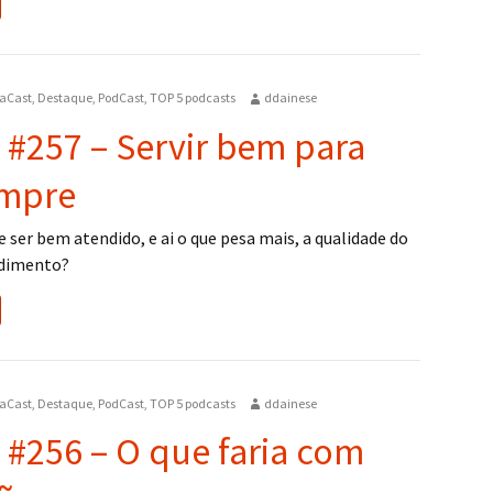
aCast
,
Destaque
,
PodCast
,
TOP 5 podcasts
ddainese
 #257 – Servir bem para
empre
ser bem atendido, e ai o que pesa mais, a qualidade do
ndimento?
aCast
,
Destaque
,
PodCast
,
TOP 5 podcasts
ddainese
 #256 – O que faria com