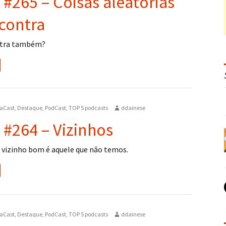
 #265 – Coisas aleatórias
contra
ontra também?
aCast
,
Destaque
,
PodCast
,
TOP 5 podcasts
ddainese
 #264 – Vizinhos
 vizinho bom é aquele que não temos.
aCast
,
Destaque
,
PodCast
,
TOP 5 podcasts
ddainese