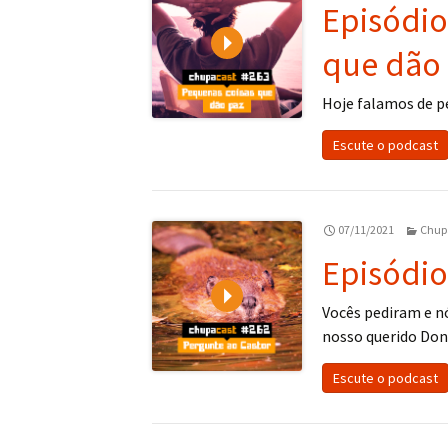
Episódio
Play
que dão
Hoje falamos de p
Escute o podcast
07/11/2021
Chup
Episódio
Play
Vocês pediram e n
nosso querido Don
Escute o podcast