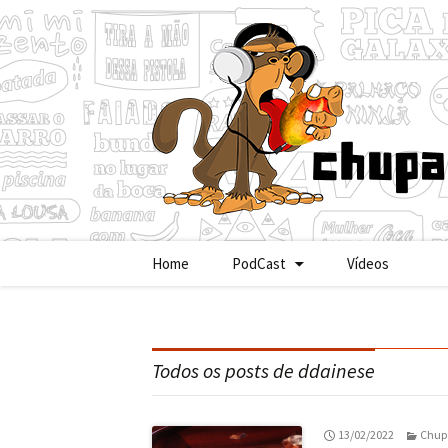
Pular
Home
PodCast
Vídeos
para
o
conteúdo
Todos os posts de
ddainese
13/02/2022
Chup