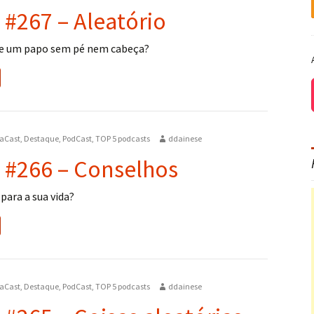
 #267 – Aleatório
e um papo sem pé nem cabeça?
aCast
,
Destaque
,
PodCast
,
TOP 5 podcasts
ddainese
 #266 – Conselhos
para a sua vida?
aCast
,
Destaque
,
PodCast
,
TOP 5 podcasts
ddainese