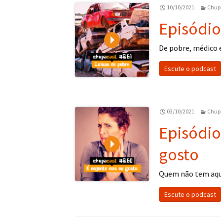
10/10/2021
Chup
Episódio
Play
De pobre, médico
Escute o podcast
03/10/2021
Chup
Episódio
Play
gosto
Quem não tem aqu
Escute o podcast