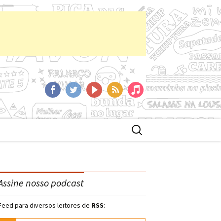
aCast
Facebook
Twitter
YoutTube
RSS
iTunes
Buscar
por:
Assine nosso podcast
Feed para diversos leitores de
RSS
: