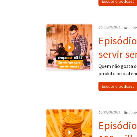
Escute o podcast
05/09/2021
Chup
Episódio
Play
servir s
Quem não gosta de 
produto ou o ate
Escute o podcast
29/08/2021
Chup
Episódio
Play