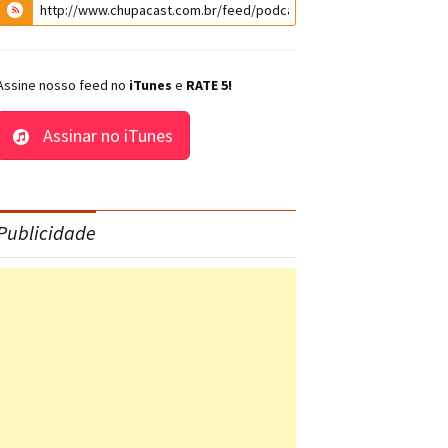
Assine nosso feed no
iTunes
e
RATE 5!
Assinar no iTunes
Publicidade