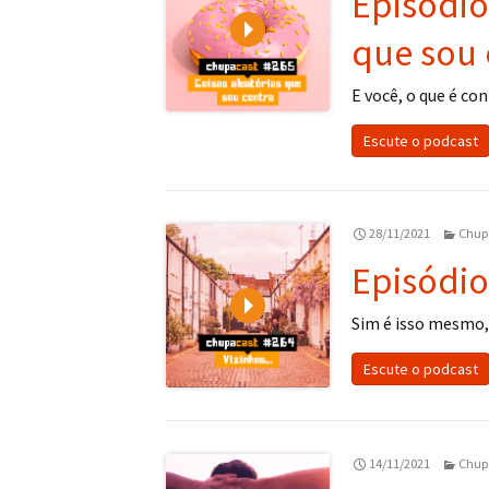
Episódio
Play
que sou 
E você, o que é c
Escute o podcast
28/11/2021
Chup
Episódio
Play
Sim é isso mesmo,
Escute o podcast
14/11/2021
Chup