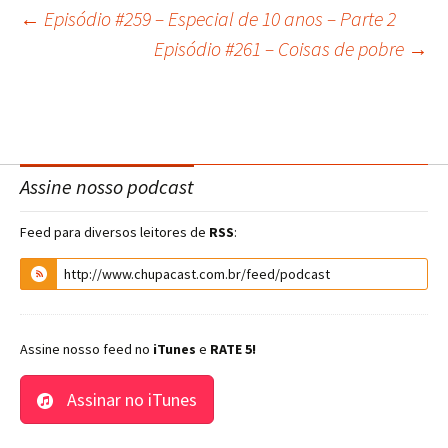
←
Episódio #259 – Especial de 10 anos – Parte 2
Navegação
Episódio #261 – Coisas de pobre
→
do
post
Assine nosso podcast
Feed para diversos leitores de
RSS
:
Assine nosso feed no
iTunes
e
RATE 5!
Assinar no iTunes