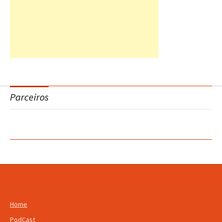
Parceiros
Home
PodCast