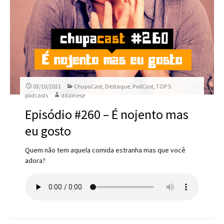
03/10/2021
ChupaCast
,
Destaque
,
PodCast
,
TOP 5
podcasts
ddainese
Episódio #260 – É nojento mas
eu gosto
Quem não tem aquela comida estranha mas que você
adora?