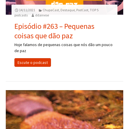
14/11/2021
ChupaCast
,
Destaque
,
PodCast
,
TOP 5
podcasts
ddainese
Episódio #263 – Pequenas
coisas que dão paz
Hoje falamos de pequenas coisas que nós dão um pouco
de paz
Escute o podcast