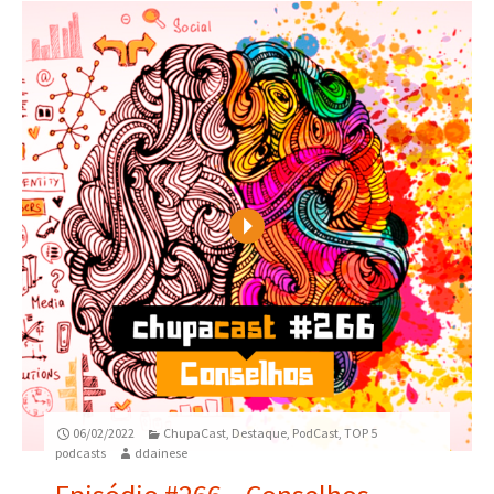
Play
06/02/2022
ChupaCast
,
Destaque
,
PodCast
,
TOP 5
podcasts
ddainese