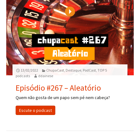
Play
13/02/2022
ChupaCast
,
Destaque
,
PodCast
,
TOP 5
podcasts
ddainese
Episódio #267 – Aleatório
Quem não gosta de um papo sem pé nem cabeça?
Escute o podcast