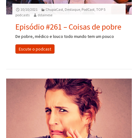
10/10/2021
ChupaCast
,
Destaque
,
PodCast
,
TOP 5
podcasts
ddainese
Episódio #261 – Coisas de pobre
De pobre, médico e louco todo mundo tem um pouco
Escute o podcast