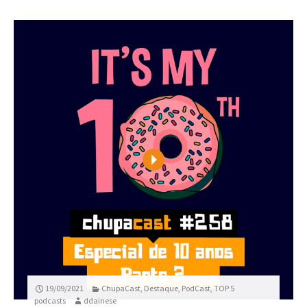
Play
19/09/2021
ChupaCast
,
Destaque
,
PodCast
,
TOP 5
podcasts
ddainese