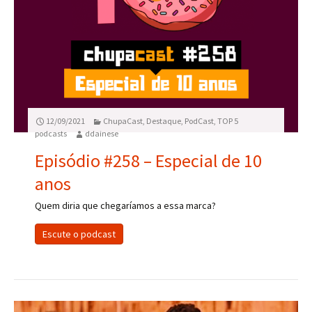
12/09/2021
ChupaCast
,
Destaque
,
PodCast
,
TOP 5
podcasts
ddainese
Episódio #258 – Especial de 10
anos
Quem diria que chegaríamos a essa marca?
Escute o podcast