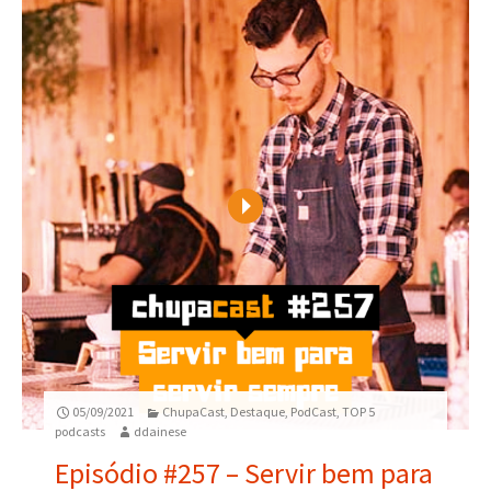
Play
05/09/2021
ChupaCast
,
Destaque
,
PodCast
,
TOP 5
podcasts
ddainese
Episódio #257 – Servir bem para