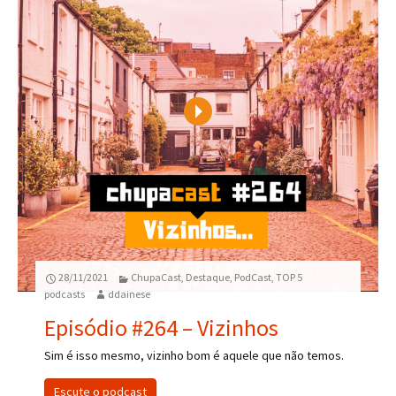
Play
28/11/2021
ChupaCast
,
Destaque
,
PodCast
,
TOP 5
podcasts
ddainese
Episódio #264 – Vizinhos
Sim é isso mesmo, vizinho bom é aquele que não temos.
Escute o podcast