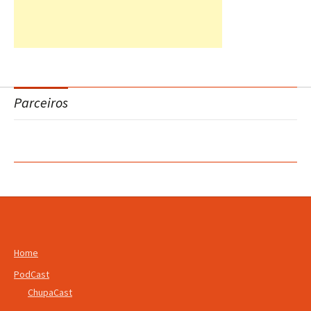
Parceiros
Home
PodCast
ChupaCast