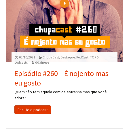
Play
03/10/2021
ChupaCast
,
Destaque
,
PodCast
,
TOP 5
podcasts
ddainese
Episódio #260 – É nojento mas
eu gosto
Quem não tem aquela comida estranha mas que você
adora?
Escute o podcast