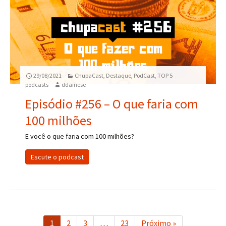
29/08/2021
ChupaCast
,
Destaque
,
PodCast
,
TOP 5
podcasts
ddainese
Episódio #256 – O que faria com
100 milhões
E você o que faria com 100 milhões?
Escute o podcast
1
2
3
…
23
Próximo »