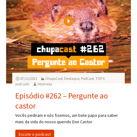
Play
07/11/2021
ChupaCast
,
Destaque
,
PodCast
,
TOP 5
podcasts
ddainese
Episódio #262 – Pergunte ao
castor
Vocês pediram e nós fizemos, um bate papo para saber
mais da vida do nosso querido Don Castor
Escute o podcast