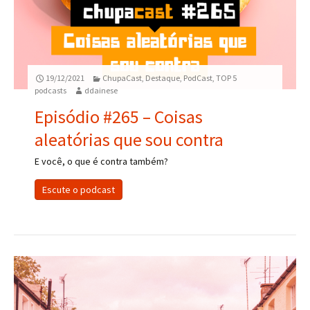
19/12/2021
ChupaCast
,
Destaque
,
PodCast
,
TOP 5
podcasts
ddainese
Episódio #265 – Coisas
aleatórias que sou contra
E você, o que é contra também?
Escute o podcast