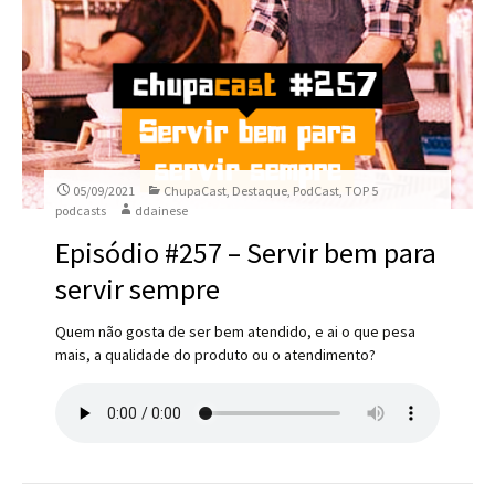
05/09/2021
ChupaCast
,
Destaque
,
PodCast
,
TOP 5
podcasts
ddainese
Episódio #257 – Servir bem para
servir sempre
Quem não gosta de ser bem atendido, e ai o que pesa
mais, a qualidade do produto ou o atendimento?