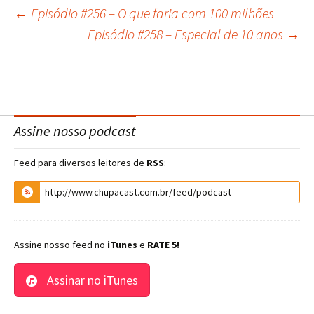
←
Episódio #256 – O que faria com 100 milhões
Navegação
Episódio #258 – Especial de 10 anos
→
do
post
Assine nosso podcast
Feed para diversos leitores de
RSS
:
Assine nosso feed no
iTunes
e
RATE 5!
Assinar no iTunes