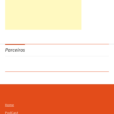
Parceiros
Home
PodCast