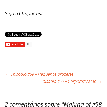
Siga o ChupaCast
←
Episódio #59 – Pequenos prazeres
Navegação
Episódio #60 – Corporativismo
→
do
2 comentários sobre “
Making of #58