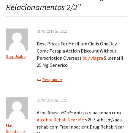
post
Relacionamentos 2/2
”
31/05/2019 às 03:23
Best Prices For Motillum Cialis One Day
Come Terapia Acticin Discount Without
StepUsabe
Perscription Overseas
buy viagra
Sildenafil
25 Mg Generico
Responder
27/03/2020 às 01:26
Atod Abuse √Ø¬ª¬øhttp://aaa-rehab.com
Alcohol Rehab Near Me
√Ø¬ª¬øhttp://aaa-
Mat
rehab.com Free Inpatient Drug Rehab Near
Substance