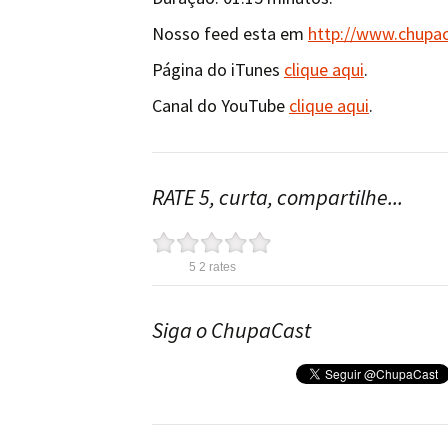
Nosso feed esta em
http://www.chupa
Página do iTunes
clique aqui
.
Canal do YouTube
clique aqui
.
RATE 5, curta, compartilhe...
5
2
rates
Siga o ChupaCast