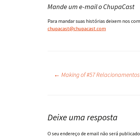
Mande um e-mail o ChupaCast
Para mandar suas histórias deixem nos co
chupacast@chupacast.com
←
Making of #57 Relacionamentos
Navegação
do
post
Deixe uma resposta
O seu endereço de email não será publicado