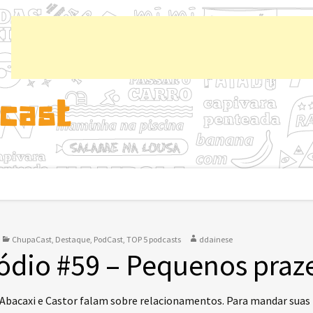
Chup
ChupaCast
,
Destaque
,
PodCast
,
TOP 5 podcasts
ddainese
ódio #59 – Pequenos praz
 Abacaxi e Castor falam sobre relacionamentos. Para mandar suas