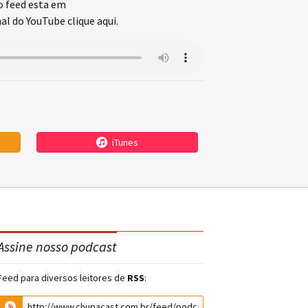
o feed esta em
l do YouTube clique aqui.
iTunes
Assine nosso podcast
Feed para diversos leitores de
RSS
: