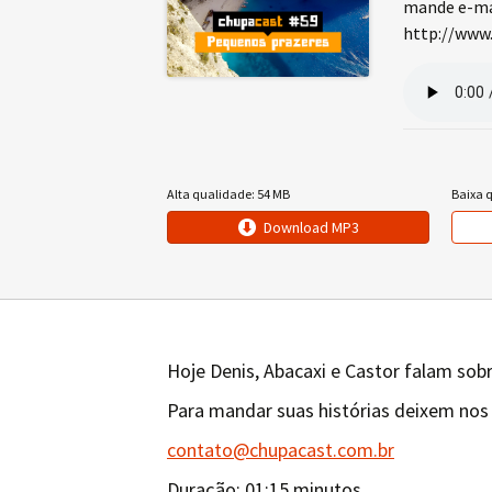
mande e-mai
http://www.
Alta qualidade: 54 MB
Baixa 
Download MP3
Hoje Denis, Abacaxi e Castor falam sob
Para mandar suas histórias deixem nos
contato@chupacast.com.br
Duração: 01:15 minutos.