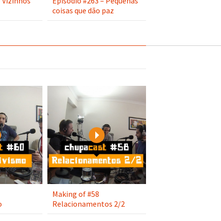
 Vizinhos
Episódio #263 – Pequenas
coisas que dão paz
Play
Play
Making of #58
o
Relacionamentos 2/2