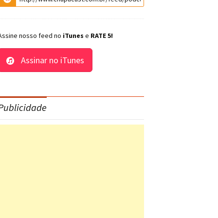
Assine nosso feed no
iTunes
e
RATE 5!
Assinar no iTunes
Publicidade