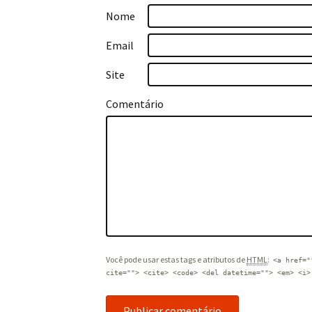
Nome
Email
Site
Comentário
Você pode usar estas tags e atributos de
HTML
:
<a href="
cite=""> <cite> <code> <del datetime=""> <em> <i>