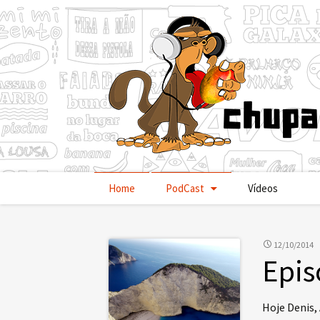
Pular
Home
PodCast
Vídeos
para
o
conteúdo
12/10/2014
Epis
Hoje Denis,