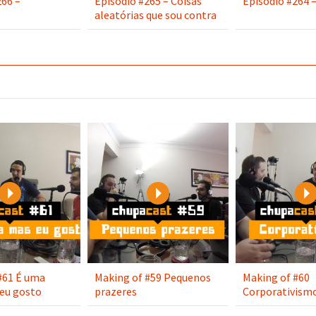
266 –
Episódio #265 – Coisas
Episódio #264 –
aleatórias que sou contra
Play
Play
#61 É uma
Making of #59 Pequenos
Making of #60
eu gosto
prazeres
Corporativism