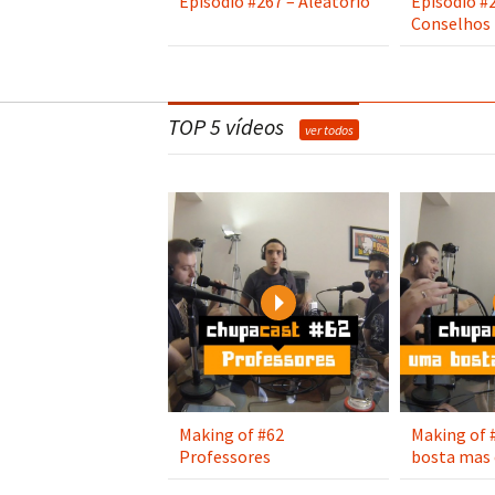
Episódio #267 – Aleatório
Episódio #
Conselhos
TOP 5 vídeos
ver todos
Play
Making of #62
Making of 
Professores
bosta mas 