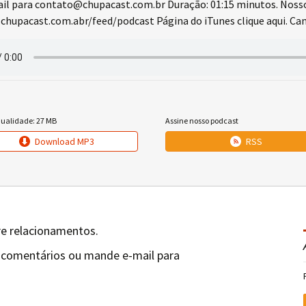
l para contato@chupacast.com.br Duração: 01:15 minutos. Noss
chupacast.com.abr/feed/podcast Página do iTunes clique aqui. Cana
qualidade: 27 MB
Assine nosso podcast
Download MP3
RSS
re relacionamentos.
 comentários ou mande e-mail para