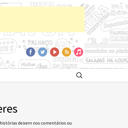
aCast
Facebook
Twitter
YoutTube
RSS
iTunes
Buscar
por:
eres
 histórias deixem nos comentários ou