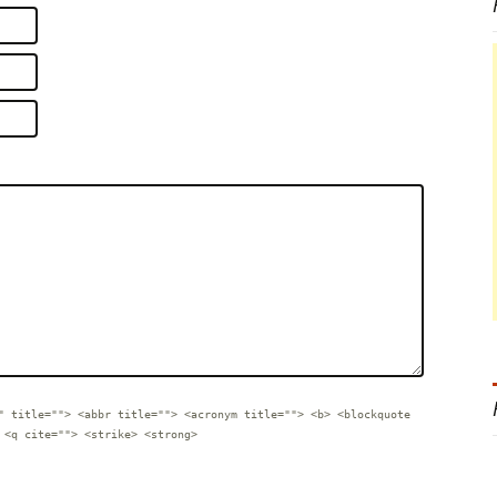
" title=""> <abbr title=""> <acronym title=""> <b> <blockquote
 <q cite=""> <strike> <strong>