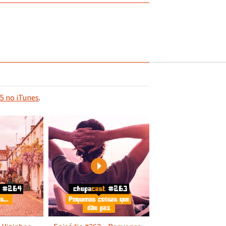
5 no iTunes
.
Play
Play