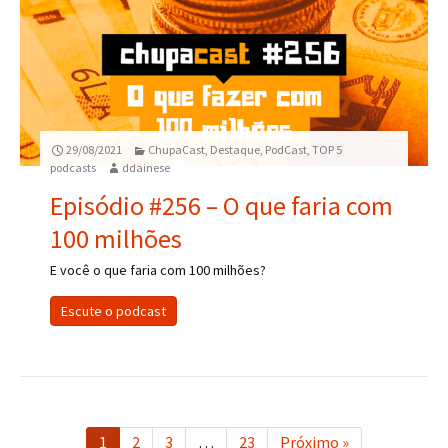
29/08/2021
ChupaCast
,
Destaque
,
PodCast
,
TOP 5
podcasts
ddainese
Episódio #256 – O que faria com
100 milhões
E você o que faria com 100 milhões?
Escute o podcast
1
2
3
…
23
Próximo »