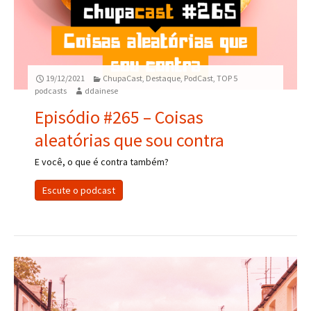
19/12/2021
ChupaCast
,
Destaque
,
PodCast
,
TOP 5
podcasts
ddainese
Episódio #265 – Coisas
aleatórias que sou contra
E você, o que é contra também?
Escute o podcast