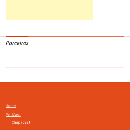
Parceiros
Home
PodCast
ChupaCast