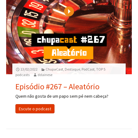
Play
13/02/2022
ChupaCast
,
Destaque
,
PodCast
,
TOP 5
podcasts
ddainese
Episódio #267 – Aleatório
Quem não gosta de um papo sem pé nem cabeça?
Escute o podcast