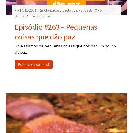
14/11/2021
ChupaCast
,
Destaque
,
PodCast
,
TOP 5
podcasts
ddainese
Episódio #263 – Pequenas
coisas que dão paz
Hoje falamos de pequenas coisas que nós dão um pouco
de paz
Escute o podcast