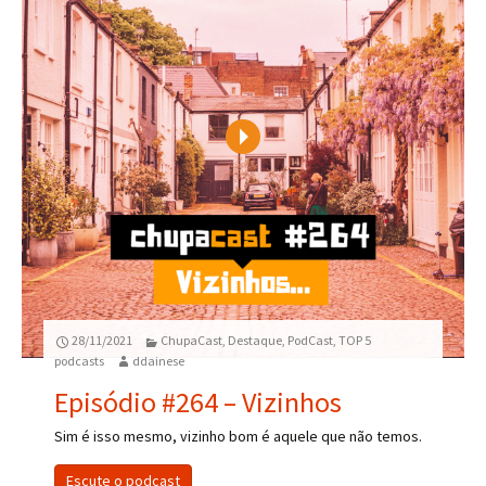
Play
28/11/2021
ChupaCast
,
Destaque
,
PodCast
,
TOP 5
podcasts
ddainese
Episódio #264 – Vizinhos
Sim é isso mesmo, vizinho bom é aquele que não temos.
Escute o podcast