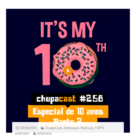
Play
19/09/2021
ChupaCast
,
Destaque
,
PodCast
,
TOP 5
podcasts
ddainese