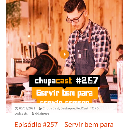
Play
05/09/2021
ChupaCast
,
Destaque
,
PodCast
,
TOP 5
podcasts
ddainese
Episódio #257 – Servir bem para