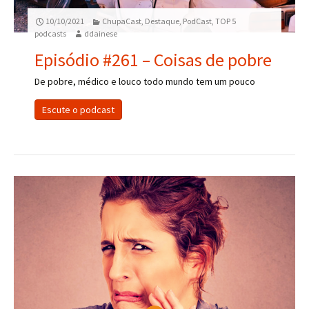
10/10/2021
ChupaCast
,
Destaque
,
PodCast
,
TOP 5
podcasts
ddainese
Episódio #261 – Coisas de pobre
De pobre, médico e louco todo mundo tem um pouco
Escute o podcast