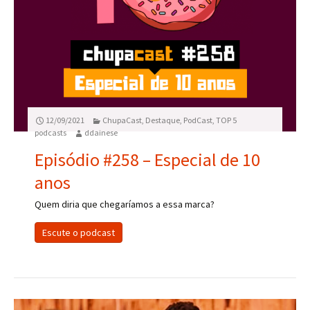
12/09/2021
ChupaCast
,
Destaque
,
PodCast
,
TOP 5
podcasts
ddainese
Episódio #258 – Especial de 10
anos
Quem diria que chegaríamos a essa marca?
Escute o podcast