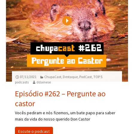
Play
07/11/2021
ChupaCast
,
Destaque
,
PodCast
,
TOP 5
podcasts
ddainese
Episódio #262 – Pergunte ao
castor
Vocês pediram e nós fizemos, um bate papo para saber
mais da vida do nosso querido Don Castor
Escute o podcast