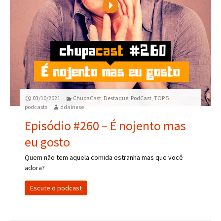
Play
03/10/2021
ChupaCast
,
Destaque
,
PodCast
,
TOP 5
podcasts
ddainese
Episódio #260 – É nojento mas
eu gosto
Quem não tem aquela comida estranha mas que você
adora?
Escute o podcast