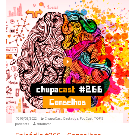
Play
06/02/2022
ChupaCast
,
Destaque
,
PodCast
,
TOP 5
podcasts
ddainese