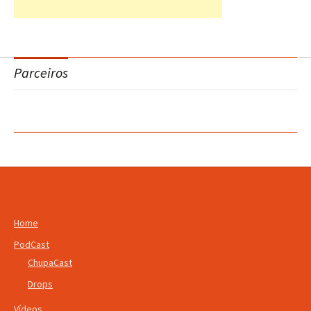
Parceiros
Home
PodCast
ChupaCast
Drops
Vídeos