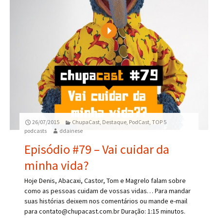
Play
26/07/2015
ChupaCast
,
Destaque
,
PodCast
,
TOP 5
podcasts
ddainese
Episódio #79 – Vai cuidar da
minha vida?
Hoje Denis, Abacaxi, Castor, Tom e Magrelo falam sobre
como as pessoas cuidam de vossas vidas… Para mandar
suas histórias deixem nos comentários ou mande e-mail
para contato@chupacast.com.br Duração: 1:15 minutos.