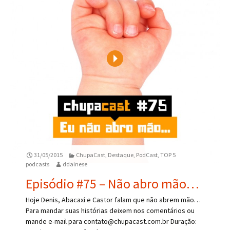
Play
31/05/2015
ChupaCast
,
Destaque
,
PodCast
,
TOP 5
podcasts
ddainese
Episódio #75 – Não abro mão…
Hoje Denis, Abacaxi e Castor falam que não abrem mão…
Para mandar suas histórias deixem nos comentários ou
mande e-mail para contato@chupacast.com.br Duração: