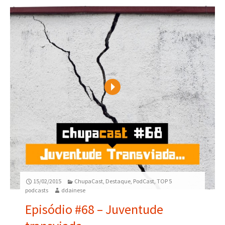
Play
15/02/2015
ChupaCast
,
Destaque
,
PodCast
,
TOP 5
podcasts
ddainese
Episódio #68 – Juventude