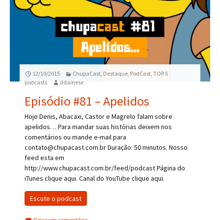
12/10/2015
ChupaCast
,
Destaque
,
PodCast
,
TOP 5
podcasts
ddainese
Episódio #81 – Apelidos
Hoje Denis, Abacaxi, Castor e Magrelo falam sobre
apelidos… Para mandar suas histórias deixem nos
comentários ou mande e-mail para
contato@chupacast.com.br Duração: 50 minutos. Nosso
feed esta em
http://www.chupacast.com.br/feed/podcast Página do
iTunes clique aqui. Canal do YouTube clique aqui.
Escute o podcast
Deixe um comentário