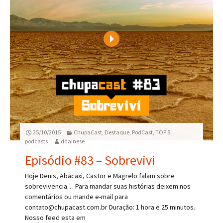
Play
25/10/2015
ChupaCast
,
Destaque
,
PodCast
,
TOP 5
podcasts
ddainese
Episódio #83 – Sobrevivi
Hoje Denis, Abacaxi, Castor e Magrelo falam sobre
sobrevivencia… Para mandar suas histórias deixem nos
comentários ou mande e-mail para
contato@chupacast.com.br Duração: 1 hora e 25 minutos.
Nosso feed esta em