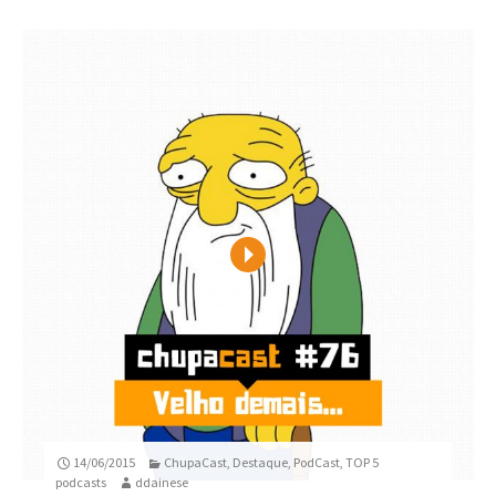
Play
14/06/2015
ChupaCast
,
Destaque
,
PodCast
,
TOP 5
podcasts
ddainese