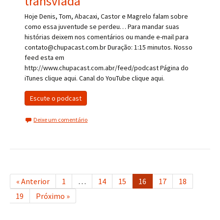
transviada
Hoje Denis, Tom, Abacaxi, Castor e Magrelo falam sobre
como essa juventude se perdeu… Para mandar suas
histórias deixem nos comentários ou mande e-mail para
contato@chupacast.com.br Duração: 1:15 minutos. Nosso
feed esta em
http://www.chupacast.com.abr/feed/podcast Página do
iTunes clique aqui. Canal do YouTube clique aqui.
Escute o podcast
Deixe um comentário
« Anterior
1
…
14
15
16
17
18
19
Próximo »