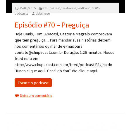
15/03/2015
ChupaCast
,
Destaque
,
PodCast
,
TOP 5
podcasts
ddainese
Episódio #70 – Preguiça
Hoje Denis, Tom, Abacaxi, Castor e Magrelo comprovam
que tem preguiça… Para mandar suas histórias deixem
nos comentários ou mande e-mail para
contato@chupacast.com.br Duração: 1:26 minutos. Nosso
feed esta em
http://www.chupacast.com.abr/feed/podcast Página do
iTunes clique aqui. Canal do YouTube clique aqui.
Escute o podcast
Deixe um comentário