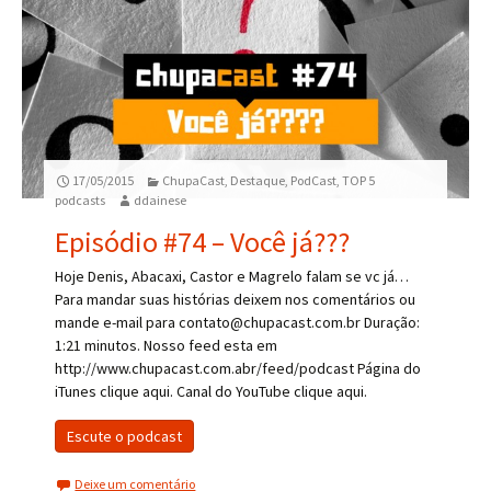
17/05/2015
ChupaCast
,
Destaque
,
PodCast
,
TOP 5
podcasts
ddainese
Episódio #74 – Você já???
Hoje Denis, Abacaxi, Castor e Magrelo falam se vc já…
Para mandar suas histórias deixem nos comentários ou
mande e-mail para contato@chupacast.com.br Duração:
1:21 minutos. Nosso feed esta em
http://www.chupacast.com.abr/feed/podcast Página do
iTunes clique aqui. Canal do YouTube clique aqui.
Escute o podcast
Deixe um comentário