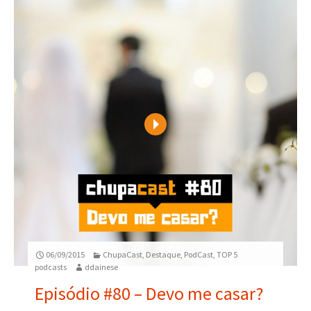
Play
06/09/2015
ChupaCast
,
Destaque
,
PodCast
,
TOP 5
podcasts
ddainese
Episódio #80 – Devo me casar?