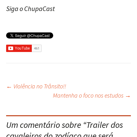
Siga o ChupaCast
←
Violência no Trânsito!!
Navegação
Mantenha o foco nos estudos
→
do
Um comentário sobre “
Trailer dos
post
cavaleiros do zodíaco que será