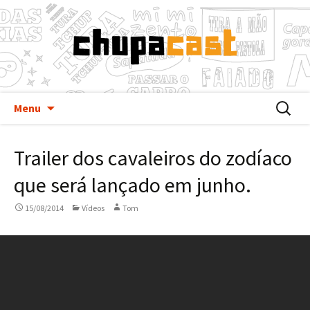
Pular
Buscar
Menu
para
por:
o
Trailer dos cavaleiros do zodíaco
conteúdo
que será lançado em junho.
15/08/2014
Vídeos
Tom