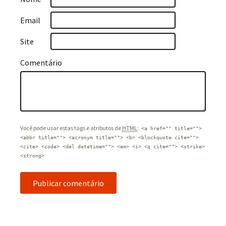
Email
Site
Comentário
Você pode usar estas tags e atributos de
HTML
:
<a href="" title="">
<abbr title=""> <acronym title=""> <b> <blockquote cite="">
<cite> <code> <del datetime=""> <em> <i> <q cite=""> <strike>
<strong>