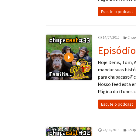
Escute o podcast
14/07/2013
Chup
Episódio
Play
Hoje Denis, Tom, A
mandar suas histó
para chupacast@c
Nosso feed esta 
Página do iTunes cl
Escute o podcast
23/06/2013
Chup