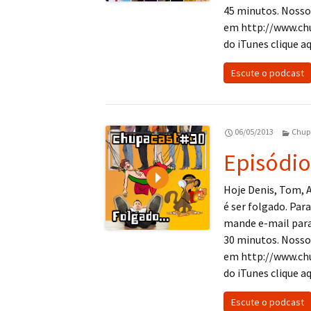
45 minutos. Nosso
em http://www.ch
do iTunes clique aq
Escute o podcast
06/05/2013
Chup
Episódio
Play
Hoje Denis, Tom, 
é ser folgado. Pa
mande e-mail par
30 minutos. Nosso
em http://www.ch
do iTunes clique aq
Escute o podcast