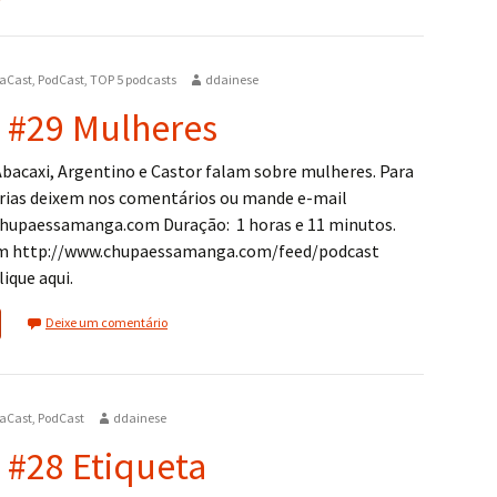
aCast
,
PodCast
,
TOP 5 podcasts
ddainese
 #29 Mulheres
Abacaxi, Argentino e Castor falam sobre mulheres. Para
rias deixem nos comentários ou mande e-mail
hupaessamanga.com Duração: 1 horas e 11 minutos.
em http://www.chupaessamanga.com/feed/podcast
ique aqui.
Deixe um comentário
aCast
,
PodCast
ddainese
 #28 Etiqueta