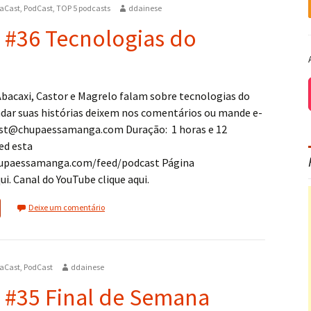
aCast
,
PodCast
,
TOP 5 podcasts
ddainese
 #36 Tecnologias do
Abacaxi, Castor e Magrelo falam sobre tecnologias do
dar suas histórias deixem nos comentários ou mande e-
ast@chupaessamanga.com Duração: 1 horas e 12
ed esta
upaessamanga.com/feed/podcast Página
ui. Canal do YouTube clique aqui.
Deixe um comentário
aCast
,
PodCast
ddainese
 #35 Final de Semana