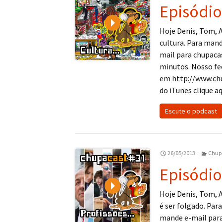
Episódio
Play
Hoje Denis, Tom, 
cultura. Para man
mail para chupac
minutos. Nosso fe
em http://www.ch
do iTunes clique aq
Escute o podcast
26/05/2013
Chup
Episódio
Play
Hoje Denis, Tom, 
é ser folgado. Pa
mande e-mail par