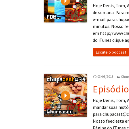
Hoje Denis, Tom, A
de semana. Para m
e-mail para chup
minutos. Nosso fe
em http://www.ch
do iTunes clique aq
Escute o podcast
03/08/2013
Chup
Episódio
Play
Hoje Denis, Tom, A
mandar suas histó
para chupacast@c
Nosso feed esta 
Página do iTunes cl