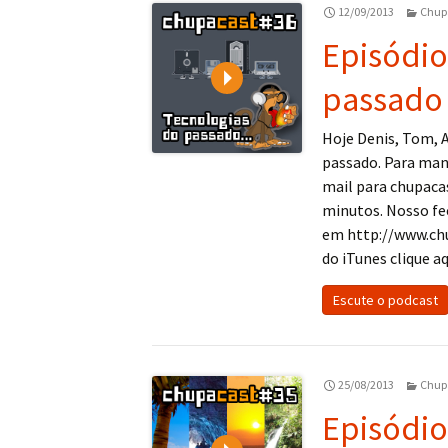
12/09/2013
Chup
Episódio
Play
passado
Hoje Denis, Tom, 
passado. Para man
mail para chupac
minutos. Nosso fe
em http://www.ch
do iTunes clique aq
Escute o podcast
25/08/2013
Chup
Episódio
Play