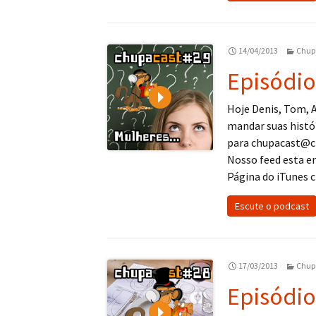
14/04/2013
Chup
Episódio
Play
Hoje Denis, Tom, 
mandar suas histó
para chupacast@c
Nosso feed esta 
Página do iTunes cl
Escute o podcast
17/03/2013
Chup
Episódio
Play