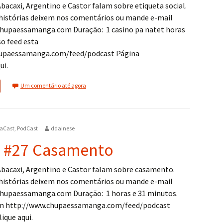
bacaxi, Argentino e Castor falam sobre etiqueta social.
histórias deixem nos comentários ou mande e-mail
hupaessamanga.com Duração: 1 casino pa natet horas
o feed esta
upaessamanga.com/feed/podcast Página
ui.
Um comentário até agora
aCast
,
PodCast
ddainese
o #27 Casamento
Abacaxi, Argentino e Castor falam sobre casamento.
histórias deixem nos comentários ou mande e-mail
hupaessamanga.com Duração: 1 horas e 31 minutos.
em http://www.chupaessamanga.com/feed/podcast
ique aqui.