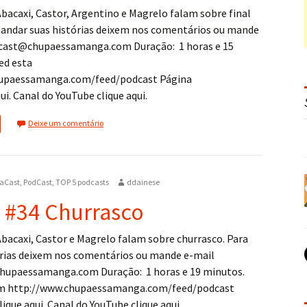
bacaxi, Castor, Argentino e Magrelo falam sobre final
andar suas histórias deixem nos comentários ou mande
acast@chupaessamanga.com Duração: 1 horas e 15
ed esta
upaessamanga.com/feed/podcast Página
ui. Canal do YouTube clique aqui.
Deixe um comentário
aCast
,
PodCast
,
TOP 5 podcasts
ddainese
 #34 Churrasco
bacaxi, Castor e Magrelo falam sobre churrasco. Para
rias deixem nos comentários ou mande e-mail
hupaessamanga.com Duração: 1 horas e 19 minutos.
em http://www.chupaessamanga.com/feed/podcast
ique aqui. Canal do YouTube clique aqui.