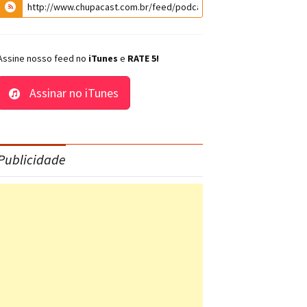
Assine nosso feed no
iTunes
e
RATE 5!
Assinar no iTunes
Publicidade