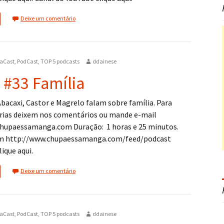
Deixe um comentário
aCast
,
PodCast
,
TOP 5 podcasts
ddainese
 #33 Família
bacaxi, Castor e Magrelo falam sobre família. Para
rias deixem nos comentários ou mande e-mail
hupaessamanga.com Duração: 1 horas e 25 minutos.
em http://www.chupaessamanga.com/feed/podcast
ique aqui.
Deixe um comentário
aCast
,
PodCast
,
TOP 5 podcasts
ddainese