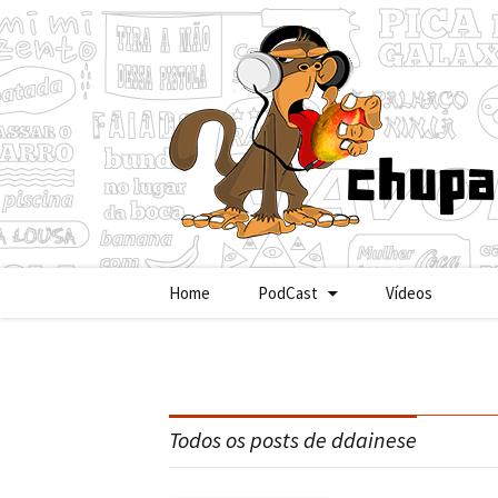
Pular
Home
PodCast
Vídeos
para
o
conteúdo
Todos os posts de
ddainese