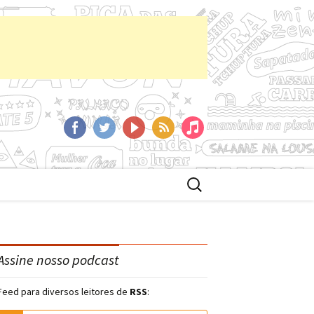
aCast
Facebook
Twitter
YoutTube
RSS
iTunes
Buscar
por:
Assine nosso podcast
Feed para diversos leitores de
RSS
: