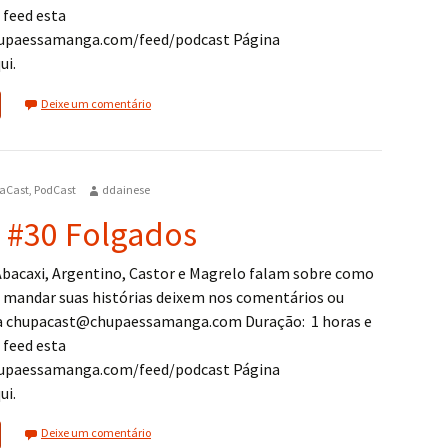
 feed esta
upaessamanga.com/feed/podcast Página
ui.
Deixe um comentário
aCast
,
PodCast
ddainese
 #30 Folgados
Abacaxi, Argentino, Castor e Magrelo falam sobre como
ra mandar suas histórias deixem nos comentários ou
a chupacast@chupaessamanga.com Duração: 1 horas e
 feed esta
upaessamanga.com/feed/podcast Página
ui.
Deixe um comentário