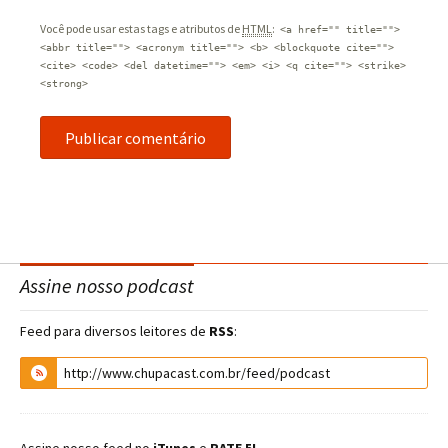
Você pode usar estas tags e atributos de
HTML
:
<a href="" title="">
<abbr title=""> <acronym title=""> <b> <blockquote cite="">
<cite> <code> <del datetime=""> <em> <i> <q cite=""> <strike>
<strong>
Assine nosso podcast
Feed para diversos leitores de
RSS
: