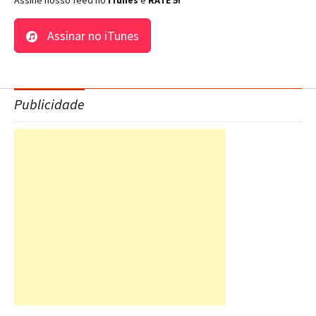
Assine nosso feed no
iTunes
e
RATE 5!
Assinar no iTunes
Publicidade