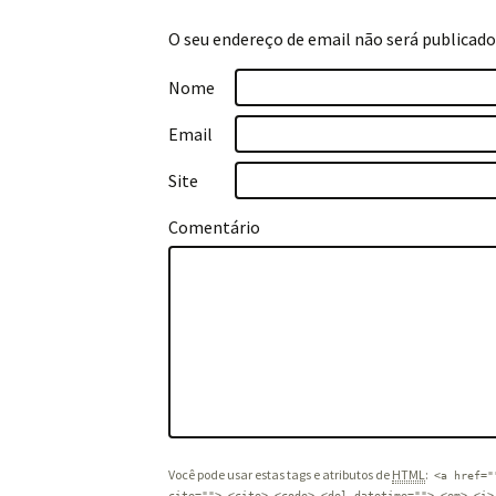
O seu endereço de email não será publicado
Nome
Email
Site
Comentário
Você pode usar estas tags e atributos de
HTML
:
<a href="
cite=""> <cite> <code> <del datetime=""> <em> <i>