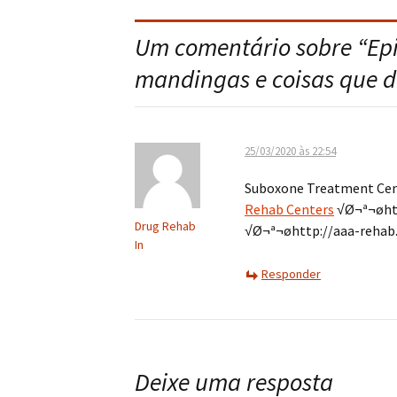
do
Um comentário sobre “
Ep
post
mandingas e coisas que d
25/03/2020 às 22:54
Suboxone Treatment Cen
Rehab Centers
√Ø¬ª¬øhtt
Drug Rehab
√Ø¬ª¬øhttp://aaa-rehab
In
Responder
Deixe uma resposta