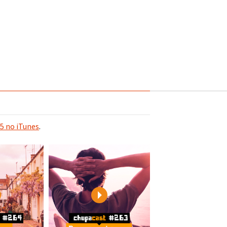
5 no iTunes
.
Play
Play