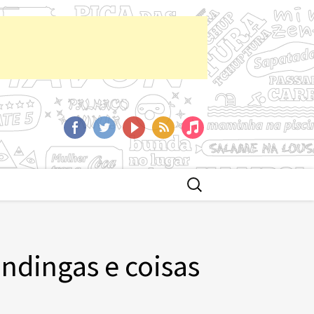
aCast
Facebook
Twitter
YoutTube
RSS
iTunes
Buscar
por:
ndingas e coisas