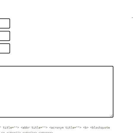
" title=""> <abbr title=""> <acronym title=""> <b> <blockquote
 <q cite=""> <strike> <strong>