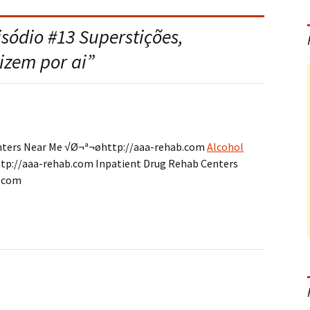
isódio #13 Superstições,
izem por ai
”
ters Near Me √Ø¬ª¬øhttp://aaa-rehab.com
Alcohol
p://aaa-rehab.com Inpatient Drug Rehab Centers
.com