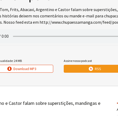
 Tom, Frits, Abacaxi, Argentino e Castor falam sobre superstições,
s histórias deixem nos comentários ou mande e-mail para chup
s. Nosso feed esta em http://www.chupaessamanga.com/feed/podca
qualidade: 24 MB
Assine nosso podcast
Download MP3
RSS
tino e Castor falam sobre superstições, mandingas e