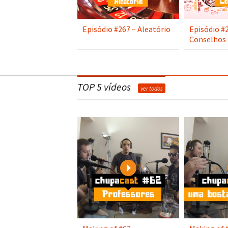
Episódio #267 – Aleatório
Episódio #
Conselhos
TOP 5 vídeos
ver todos
Play