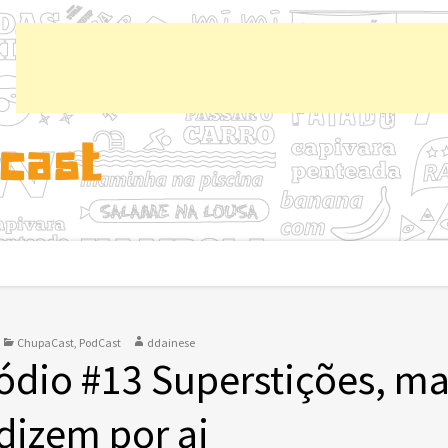
Chup
ChupaCast
,
PodCast
ddainese
ódio #13 Superstições, ma
dizem por ai