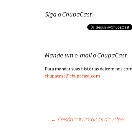
Siga o ChupaCast
Mande um e-mail o ChupaCast
Para mandar suas histórias deixem nos co
chupacast@chupacast.com
←
Episódio #12 Coisas de velho
Navegação