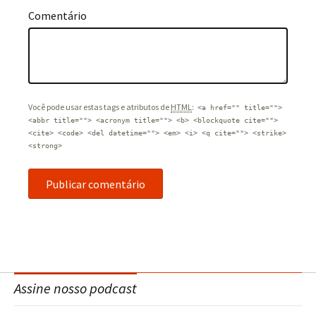
Comentário
Você pode usar estas tags e atributos de
HTML
:
<a href="" title="">
<abbr title=""> <acronym title=""> <b> <blockquote cite="">
<cite> <code> <del datetime=""> <em> <i> <q cite=""> <strike>
<strong>
Assine nosso podcast