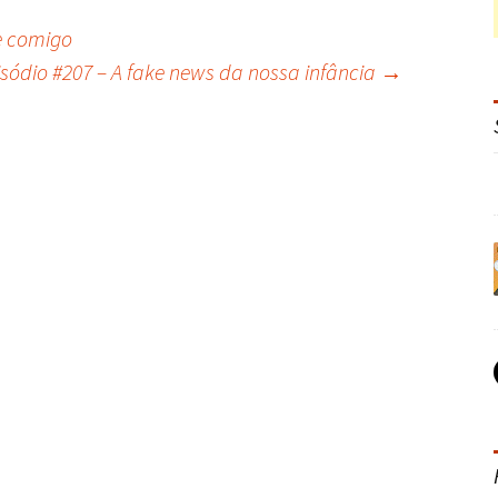
e comigo
isódio #207 – A fake news da nossa infância
→