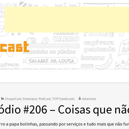
Chup
ChupaCast
,
Destaque
,
PodCast
,
TOP 5 podcasts
ddainese
ódio #206 – Coisas que n
rro a papa bolinhas, passando por serviços e tudo mais que não fu