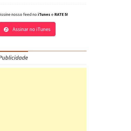
Assine nosso feed no
iTunes
e
RATE 5!
Assinar no iTunes
Publicidade