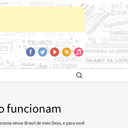
aCast
Facebook
Twitter
YoutTube
RSS
iTunes
Buscar
por:
ão funcionam
nciona nesse Brasil de meu Deus, e para você