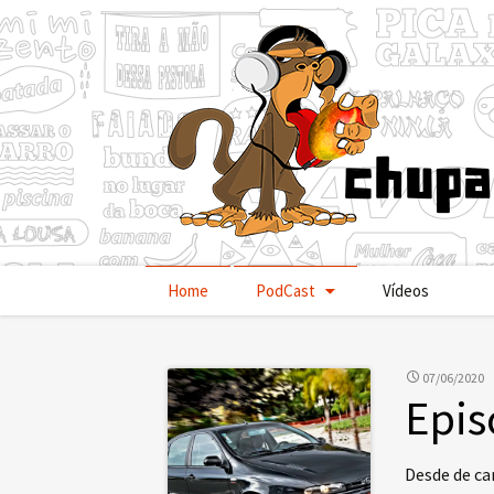
Pular
Home
PodCast
Vídeos
para
o
conteúdo
07/06/2020
Epis
Desde de ca