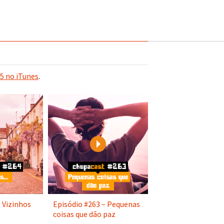
5 no iTunes
.
Play
Play
 Vizinhos
Episódio #263 – Pequenas
coisas que dão paz