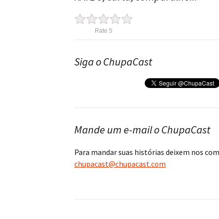
Rate 5
Siga o ChupaCast
Mande um e-mail o ChupaCast
Para mandar suas histórias deixem nos co
chupacast@chupacast.com