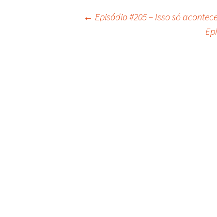
←
Episódio #205 – Isso só acontec
Navegação
Ep
do
post