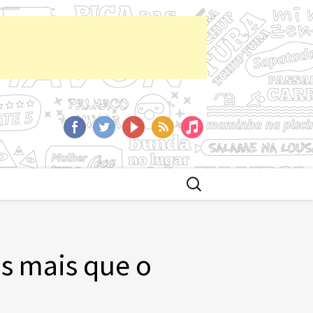
aCast
Facebook
Twitter
YoutTube
RSS
iTunes
Buscar
por:
s mais que o