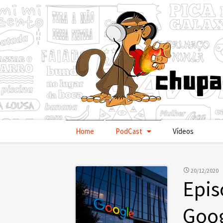
Pular
Home
PodCast
Vídeos
para
o
conteúdo
20/12/2020
Epis
Goo