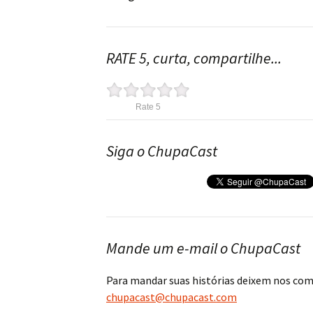
RATE 5, curta, compartilhe...
Rate 5
Siga o ChupaCast
Mande um e-mail o ChupaCast
Para mandar suas histórias deixem nos co
chupacast@chupacast.com