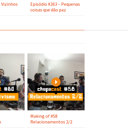
 Vizinhos
Episódio #263 – Pequenas
coisas que dão paz
Play
Play
Making of #58
o
Relacionamentos 2/2