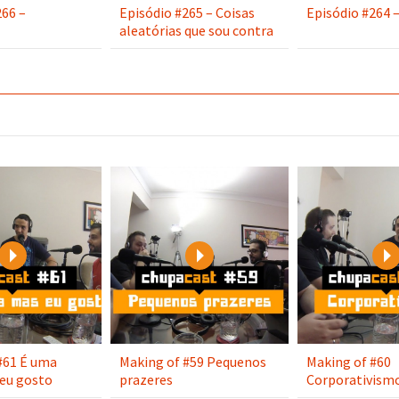
266 –
Episódio #265 – Coisas
Episódio #264 –
aleatórias que sou contra
Play
Play
#61 É uma
Making of #59 Pequenos
Making of #60
eu gosto
prazeres
Corporativism