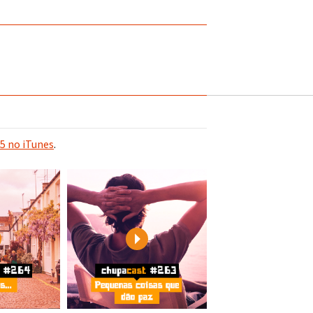
5 no iTunes
.
Play
Play