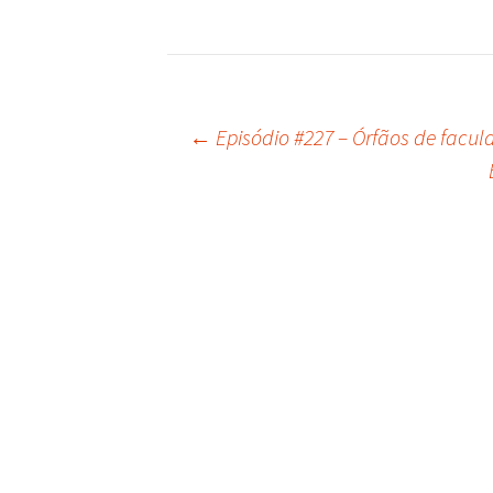
←
Episódio #227 – Órfãos de facu
Navegação
do
post