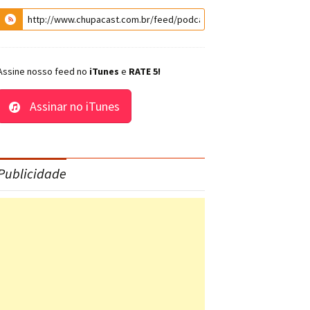
Assine nosso feed no
iTunes
e
RATE 5!
Assinar no iTunes
Publicidade