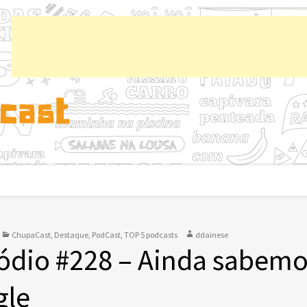
Chup
ChupaCast
,
Destaque
,
PodCast
,
TOP 5 podcasts
ddainese
ódio #228 – Ainda sabemo
gle