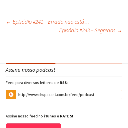
←
Episódio #241 – Errado não está…
Navegação
Episódio #243 – Segredos
→
do
post
Assine nosso podcast
Feed para diversos leitores de
RSS
:
Assine nosso feed no
iTunes
e
RATE 5!