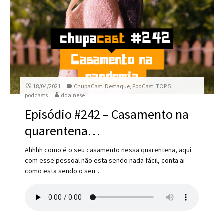
18/04/2021
ChupaCast
,
Destaque
,
PodCast
,
TOP 5
podcasts
ddainese
Episódio #242 – Casamento na
quarentena…
Ahhhh como é o seu casamento nessa quarentena, aqui
com esse pessoal não esta sendo nada fácil, conta ai
como esta sendo o seu…