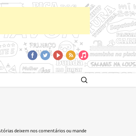
aCast
Facebook
Twitter
YoutTube
RSS
iTunes
Buscar
por:
istórias deixem nos comentários ou mande