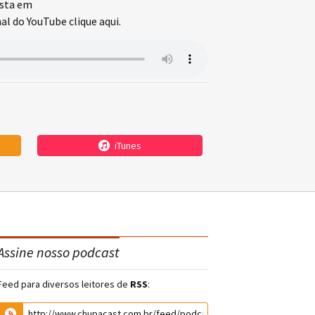
esta em
l do YouTube clique aqui.
iTunes
Assine nosso podcast
Feed para diversos leitores de
RSS
: