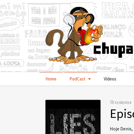
Pular
Home
PodCast
Vídeos
para
o
conteúdo
31/08/2014
Epis
Hoje Denis,