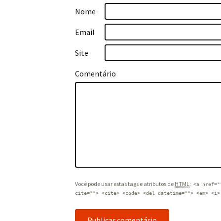
Nome
Email
Site
Comentário
Você pode usar estas tags e atributos de
HTML
:
<a href="
cite=""> <cite> <code> <del datetime=""> <em> <i>