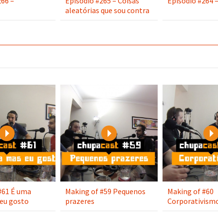
266 –
Episódio #265 – Coisas
Episódio #264 –
aleatórias que sou contra
Play
Play
#61 É uma
Making of #59 Pequenos
Making of #60
eu gosto
prazeres
Corporativism