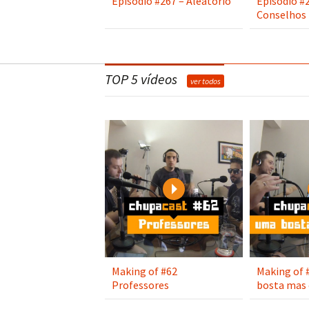
Episódio #267 – Aleatório
Episódio #
Conselhos
TOP 5 vídeos
ver todos
Play
Making of #62
Making of 
Professores
bosta mas 