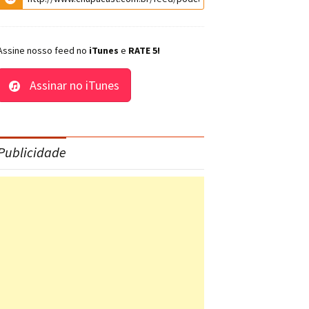
Assine nosso feed no
iTunes
e
RATE 5!
Assinar no iTunes
Publicidade