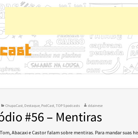
Chup
ChupaCast
,
Destaque
,
PodCast
,
TOP 5 podcasts
ddainese
ódio #56 – Mentiras
 Tom, Abacaxi e Castor falam sobre mentiras. Para mandar suas h