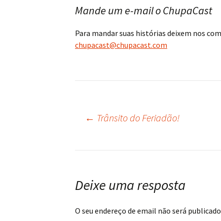
Mande um e-mail o ChupaCast
Para mandar suas histórias deixem nos co
chupacast@chupacast.com
←
Trânsito do Feriadão!
Navegação
do
post
Deixe uma resposta
O seu endereço de email não será publicado