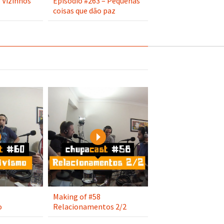
 Vizinhos
Episódio #263 – Pequenas
coisas que dão paz
Play
Play
Making of #58
o
Relacionamentos 2/2