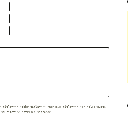
" title=""> <abbr title=""> <acronym title=""> <b> <blockquote
 <q cite=""> <strike> <strong>