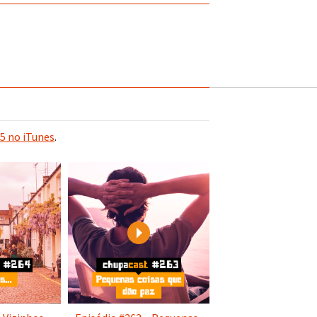
5 no iTunes
.
Play
Play