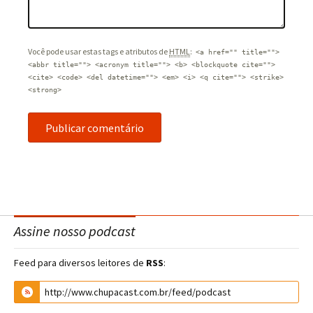
Você pode usar estas tags e atributos de
HTML
:
<a href="" title="">
<abbr title=""> <acronym title=""> <b> <blockquote cite="">
<cite> <code> <del datetime=""> <em> <i> <q cite=""> <strike>
<strong>
Assine nosso podcast
Feed para diversos leitores de
RSS
: