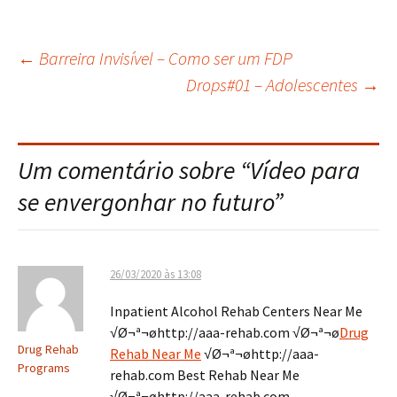
←
Barreira Invisível – Como ser um FDP
Navegação
Drops#01 – Adolescentes
→
do
Um comentário sobre “
Vídeo para
post
se envergonhar no futuro
”
26/03/2020 às 13:08
Inpatient Alcohol Rehab Centers Near Me
√Ø¬ª¬øhttp://aaa-rehab.com √Ø¬ª¬ø
Drug
Drug Rehab
Rehab Near Me
√Ø¬ª¬øhttp://aaa-
Programs
rehab.com Best Rehab Near Me
√Ø¬ª¬øhttp://aaa-rehab.com