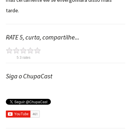
tarde.
RATE 5, curta, compartilhe...
5
3
rates
Siga o ChupaCast