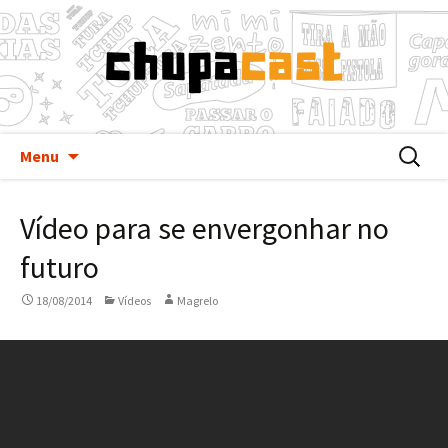
Pular
Buscar
Menu
para
por:
o
Vídeo para se envergonhar no
conteúdo
futuro
18/08/2014
Vídeos
Magrelo