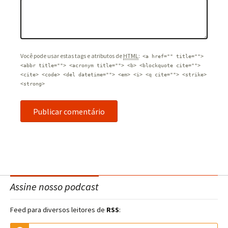
Você pode usar estas tags e atributos de
HTML
:
<a href="" title="">
<abbr title=""> <acronym title=""> <b> <blockquote cite="">
<cite> <code> <del datetime=""> <em> <i> <q cite=""> <strike>
<strong>
Assine nosso podcast
Feed para diversos leitores de
RSS
: