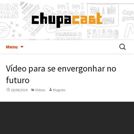
Pular
Buscar
Menu
para
por:
o
Vídeo para se envergonhar no
conteúdo
futuro
18/08/2014
Vídeos
Magrelo