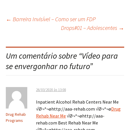
←
Barreira Invisível – Como ser um FDP
Navegação
Drops#01 – Adolescentes
→
do
Um comentário sobre “
Vídeo para
post
se envergonhar no futuro
”
26/03/2020 às 13:08
Inpatient Alcohol Rehab Centers Near Me
√Ø¬ª¬øhttp://aaa-rehab.com √Ø¬ª¬ø
Drug
Drug Rehab
Rehab Near Me
√Ø¬ª¬øhttp://aaa-
Programs
rehab.com Best Rehab Near Me
√Ø¬ª¬øhttp://aaa-rehab.com