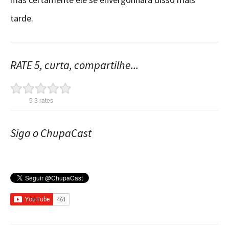
tarde.
RATE 5, curta, compartilhe...
5
3
rates
Siga o ChupaCast