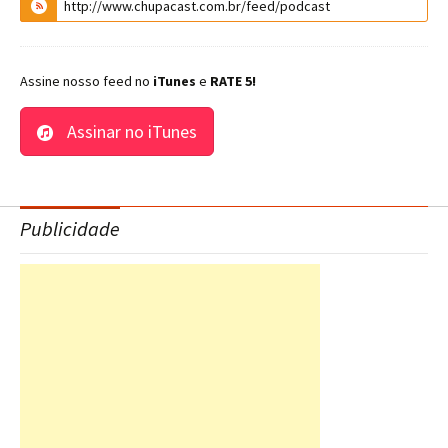
Assine nosso feed no
iTunes
e
RATE 5!
Assinar no iTunes
Publicidade