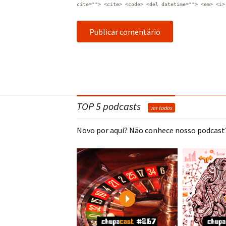
cite=""> <cite> <code> <del datetime=""> <em> <i>
TOP 5 podcasts
ver todos
Novo por aqui? Não conhece nosso podcast?
Play