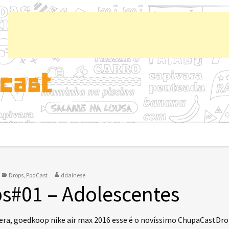
Chup
Drops
,
PodCast
ddainese
s#01 – Adolescentes
alera, goedkoop nike air max 2016 esse é o novíssimo ChupaCastD