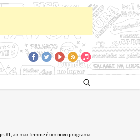
aCast
Facebook
Twitter
YoutTube
RSS
iTunes
Buscar
por:
rops #1, air max femme é um novo programa