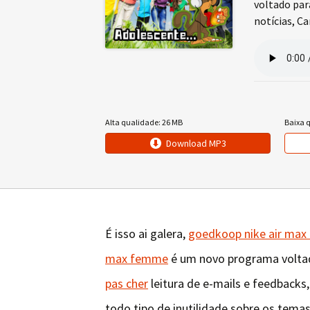
voltado par
notícias, C
Alta qualidade: 26 MB
Baixa 
Download MP3
É isso ai galera,
goedkoop nike air max
max femme
é um novo programa voltad
pas cher
leitura de e-mails e feedbacks
todo tipo de inutilidade sobre os tema