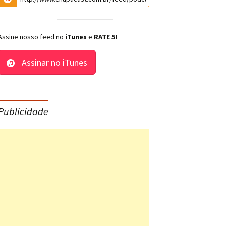
Assine nosso feed no
iTunes
e
RATE 5!
Assinar no iTunes
Publicidade