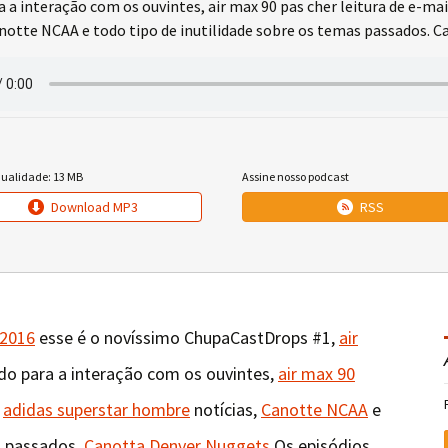
a a interação com os ouvintes, air max 90 pas cher leitura de e-ma
anotte NCAA e todo tipo de inutilidade sobre os temas passados. 
qualidade: 13 MB
Assine nosso podcast
Download MP3
RSS
 2016
esse é o novíssimo ChupaCastDrops #1,
air
o para a interação com os ouvintes,
air max 90
,
adidas superstar hombre
notícias,
Canotte NCAA
e
s passados.
Canotta Denver Nuggets
Os episódios