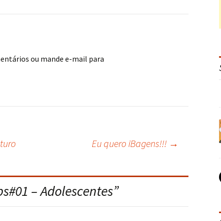
mentários ou mande e-mail para
turo
Eu quero iBagens!!!
→
s#01 – Adolescentes
”