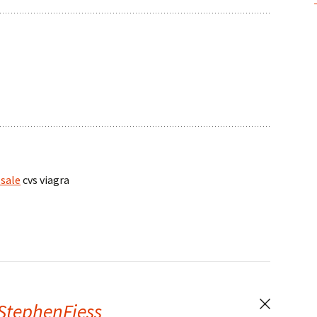
 sale
cvs viagra
StephenFiess