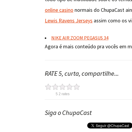
online casino
normais do ChupaCast ain
Lewis Ravens Jerseys
assim como os v
NIKE AIR ZOOM PEGASUS 34
Agora é mais conteúdo pra vocês em
RATE 5, curta, compartilhe...
5
2
rates
Siga o ChupaCast