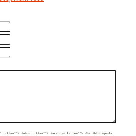
Cancela
respost
" title=""> <abbr title=""> <acronym title=""> <b> <blockquote