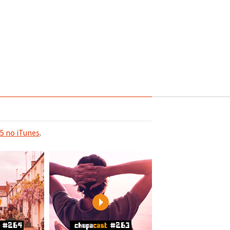
5 no iTunes
.
Play
Play