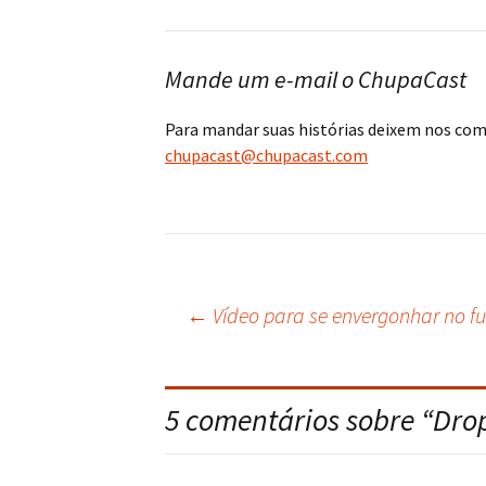
Mande um e-mail o ChupaCast
Para mandar suas histórias deixem nos co
chupacast@chupacast.com
←
Vídeo para se envergonhar no fu
Navegação
do
5 comentários sobre “
Drop
post