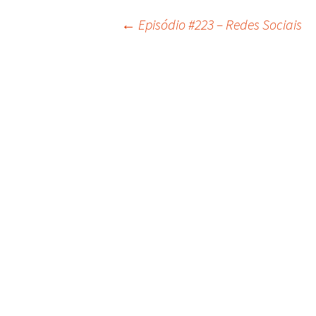
←
Episódio #223 – Redes Sociais
Navegação
do
post