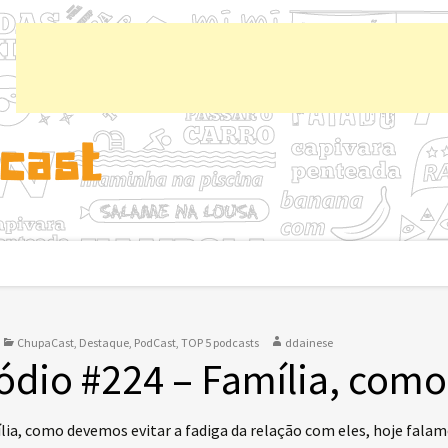
Chup
ChupaCast
,
Destaque
,
PodCast
,
TOP 5 podcasts
ddainese
ódio #224 – Família, como
lia, como devemos evitar a fadiga da relação com eles, hoje fala