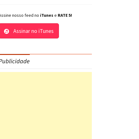
Assine nosso feed no
iTunes
e
RATE 5!
Assinar no iTunes
Publicidade