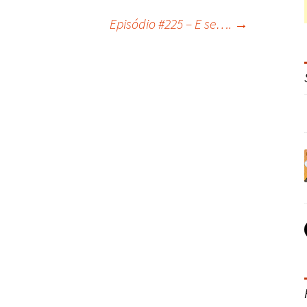
Episódio #225 – E se….
→