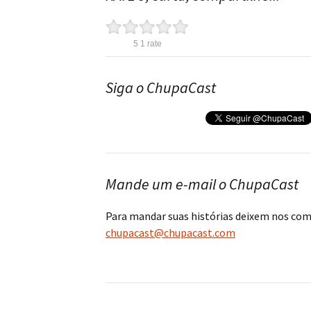
5
1
rate
Siga o ChupaCast
Mande um e-mail o ChupaCast
Para mandar suas histórias deixem nos co
chupacast@chupacast.com