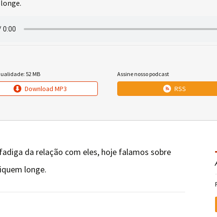
 longe.
qualidade: 52 MB
Assine nosso podcast
Download MP3
RSS
fadiga da relação com eles, hoje falamos sobre
fiquem longe.