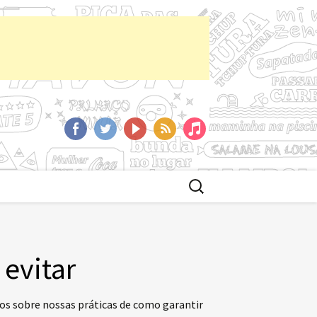
aCast
Facebook
Twitter
YoutTube
RSS
iTunes
Buscar
por:
 evitar
mos sobre nossas práticas de como garantir