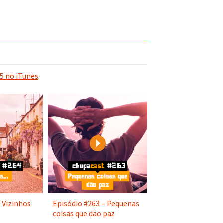
5 no iTunes
.
Play
Play
 Vizinhos
Episódio #263 – Pequenas
coisas que dão paz