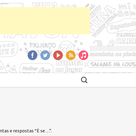
aCast
Facebook
Twitter
YoutTube
RSS
iTunes
Buscar
por:
tas e respostas “E se…”.