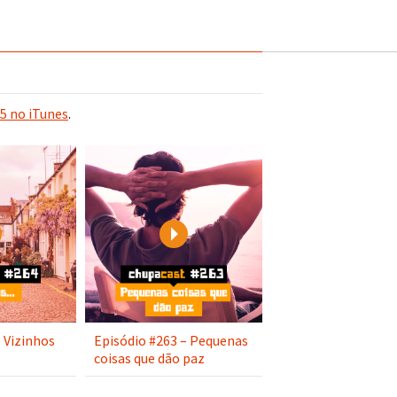
5 no iTunes
.
Play
Play
 Vizinhos
Episódio #263 – Pequenas
coisas que dão paz