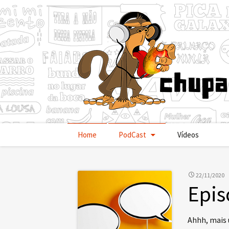
Pular
Home
PodCast
Vídeos
para
o
conteúdo
22/11/2020
Epis
Ahhh, mais 