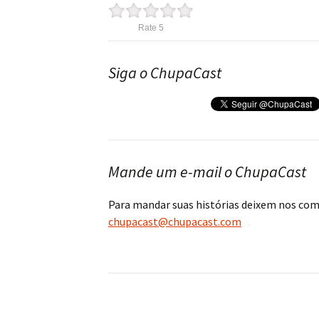
Rate 5
Siga o ChupaCast
Mande um e-mail o ChupaCast
Para mandar suas histórias deixem nos co
chupacast@chupacast.com