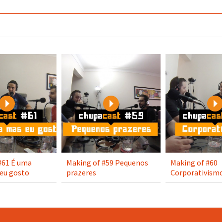
Play
Play
#61 É uma
Making of #59 Pequenos
Making of #60
eu gosto
prazeres
Corporativism