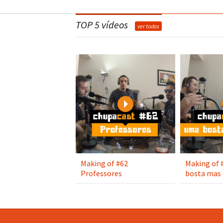
TOP 5 vídeos
ver todos
Play
Making of #62
Making of 
Professores
bosta mas 