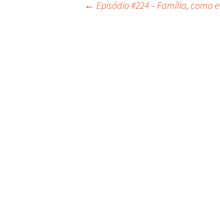
←
Episódio #224 – Família, como e
Navegação
do
post