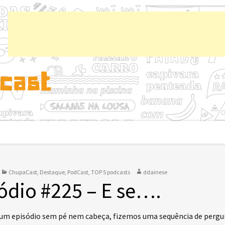
Chup
ChupaCast
,
Destaque
,
PodCast
,
TOP 5 podcasts
ddainese
ódio #225 – E se….
um episódio sem pé nem cabeça, fizemos uma sequência de pergun