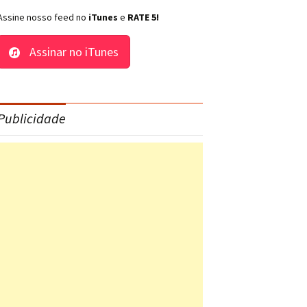
Assine nosso feed no
iTunes
e
RATE 5!
Assinar no iTunes
Publicidade