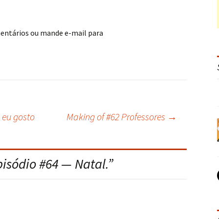
mentários ou mande e-mail para
 eu gosto
Making of #62 Professores
→
pisódio #64 — Natal.
”