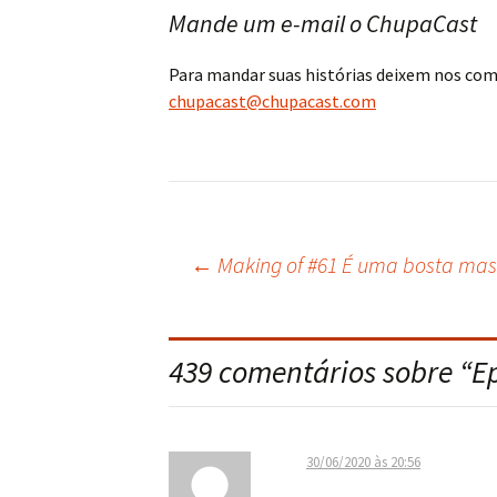
Mande um e-mail o ChupaCast
Para mandar suas histórias deixem nos co
chupacast@chupacast.com
←
Making of #61 É uma bosta mas
Navegação
do
439 comentários sobre “
E
post
30/06/2020 às 20:56