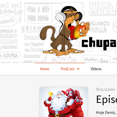
Pular
Home
PodCast
Vídeos
para
o
conteúdo
21/12/2014
Epis
Hoje Denis,