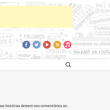
aCast
Facebook
Twitter
YoutTube
RSS
iTunes
Buscar
por:
uas histórias deixem nos comentários ou