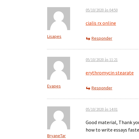
05/10/2020 às 04:50
cialis rx online
Lisapes
Responder
05/10/2020 às 11:21
erythromycin stearate
Evapes
Responder
05/10/2020 às 14:01
Good material, Thank yo
how to write essays fast
BryaneTar