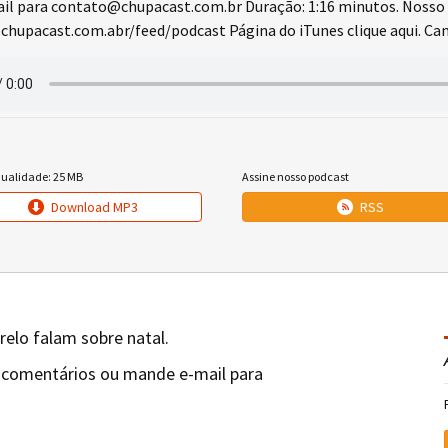
l para contato@chupacast.com.br Duração: 1:16 minutos. Nosso 
chupacast.com.abr/feed/podcast Página do iTunes clique aqui. Cana
qualidade: 25 MB
Assine nosso podcast
Download MP3
RSS
relo falam sobre natal.
 comentários ou mande e-mail para