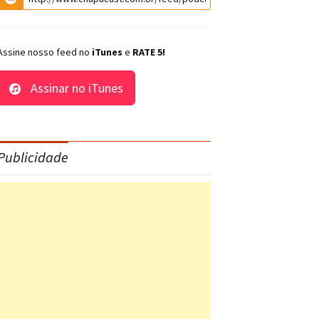
Assine nosso feed no
iTunes
e
RATE 5!
Assinar no iTunes
Publicidade