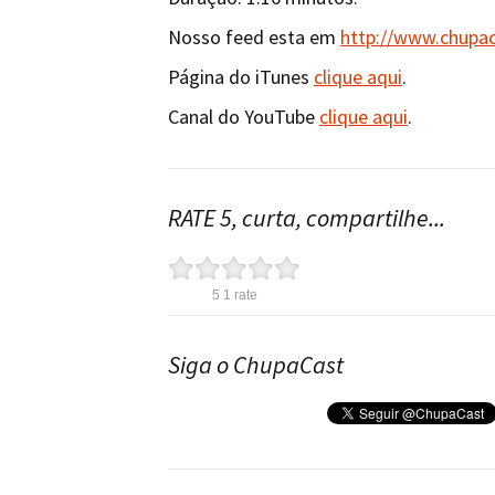
Nosso feed esta em
http://www.chupa
Página do iTunes
clique aqui
.
Canal do YouTube
clique aqui
.
RATE 5, curta, compartilhe...
5
1
rate
Siga o ChupaCast