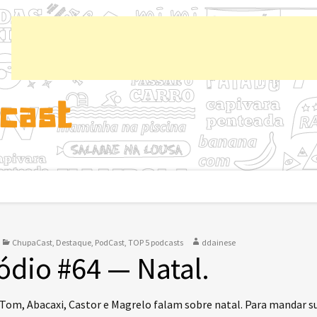
Chup
ChupaCast
,
Destaque
,
PodCast
,
TOP 5 podcasts
ddainese
ódio #64 — Natal.
 Tom, Abacaxi, Castor e Magrelo falam sobre natal. Para mandar s