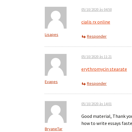
05/10/2020 às 04:50
cialis rx online
Lisapes
Responder
05/10/2020 às 11:21
erythromycin stearate
Evapes
Responder
05/10/2020 às 14:01
Good material, Thank yo
how to write essays fast
BryaneTar