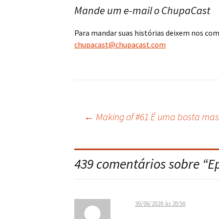
Mande um e-mail o ChupaCast
Para mandar suas histórias deixem nos co
chupacast@chupacast.com
←
Making of #61 É uma bosta mas
Navegação
do
439 comentários sobre “
E
post
30/06/2020 às 20:56