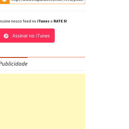
Assine nosso feed no
iTunes
e
RATE 5!
Assinar no iTunes
Publicidade