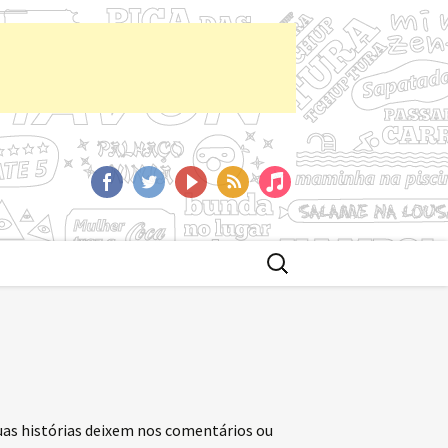
aCast
Facebook
Twitter
YoutTube
RSS
iTunes
Buscar
por:
uas histórias deixem nos comentários ou