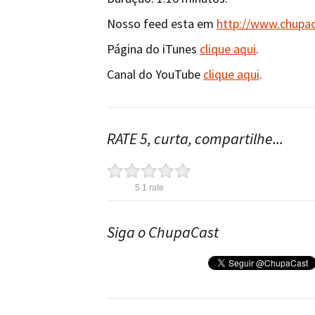
Nosso feed esta em
http://www.chupa
Página do iTunes
clique aqui
.
Canal do YouTube
clique aqui
.
RATE 5, curta, compartilhe...
5
1
rate
Siga o ChupaCast