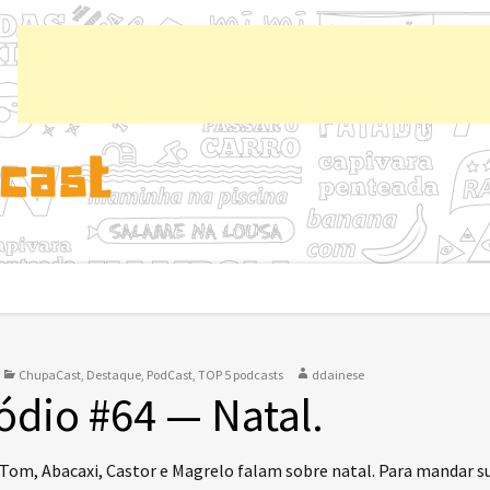
Chup
ChupaCast
,
Destaque
,
PodCast
,
TOP 5 podcasts
ddainese
ódio #64 — Natal.
 Tom, Abacaxi, Castor e Magrelo falam sobre natal. Para mandar s