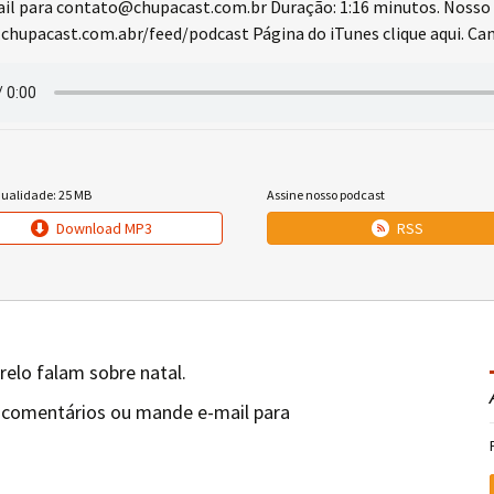
l para contato@chupacast.com.br Duração: 1:16 minutos. Nosso 
chupacast.com.abr/feed/podcast Página do iTunes clique aqui. Cana
qualidade: 25 MB
Assine nosso podcast
Download MP3
RSS
relo falam sobre natal.
 comentários ou mande e-mail para