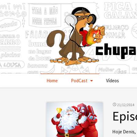
Pular
Home
PodCast
Vídeos
para
o
conteúdo
21/12/2014
Epis
Hoje Denis,