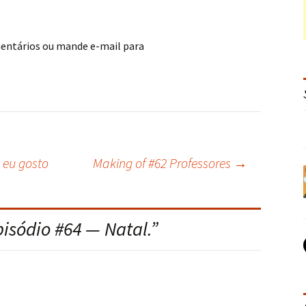
mentários ou mande e-mail para
 eu gosto
Making of #62 Professores
→
pisódio #64 — Natal.
”