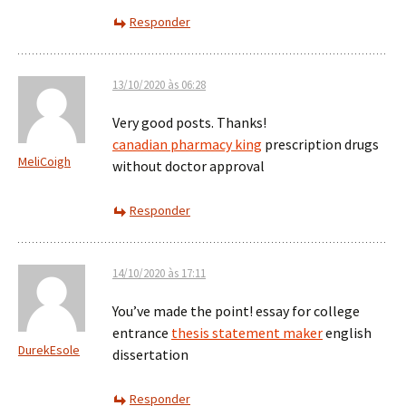
Responder
13/10/2020 às 06:28
Very good posts. Thanks!
canadian pharmacy king
prescription drugs
MeliCoigh
without doctor approval
Responder
14/10/2020 às 17:11
You’ve made the point! essay for college
entrance
thesis statement maker
english
DurekEsole
dissertation
Responder