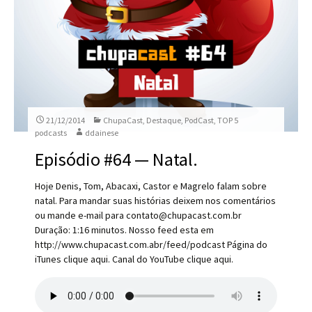
21/12/2014
ChupaCast
,
Destaque
,
PodCast
,
TOP 5
podcasts
ddainese
Episódio #64 — Natal.
Hoje Denis, Tom, Abacaxi, Castor e Magrelo falam sobre
natal. Para mandar suas histórias deixem nos comentários
ou mande e-mail para contato@chupacast.com.br
Duração: 1:16 minutos. Nosso feed esta em
http://www.chupacast.com.abr/feed/podcast Página do
iTunes clique aqui. Canal do YouTube clique aqui.