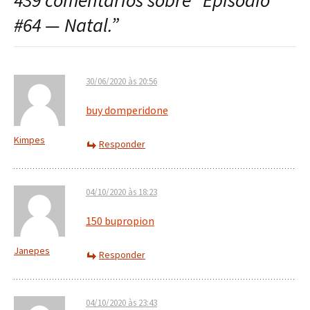
439 comentários sobre “
Episódio
post
#64 — Natal.
”
30/06/2020 às 20:56
buy domperidone
Kimpes
Responder
04/10/2020 às 18:23
150 bupropion
Janepes
Responder
04/10/2020 às 23:43