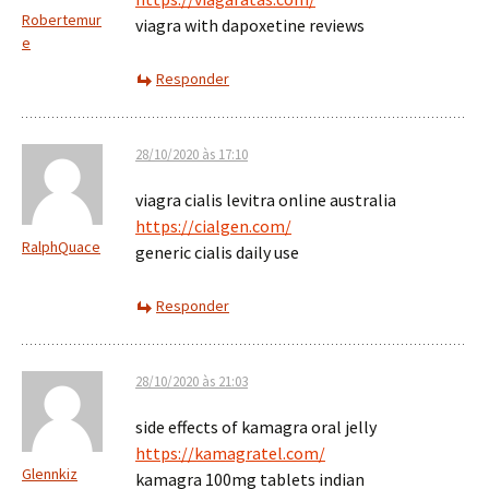
Robertemur
viagra with dapoxetine reviews
e
Responder
28/10/2020 às 17:10
viagra cialis levitra online australia
https://cialgen.com/
RalphQuace
generic cialis daily use
Responder
28/10/2020 às 21:03
side effects of kamagra oral jelly
https://kamagratel.com/
Glennkiz
kamagra 100mg tablets indian