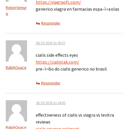
https://viagraofc.com/
Robertemur
generico viagra en farmacias espa–ì¬±olas
e
Responder
30/10/2020 às 00:57
cialis side effects eyes
https://cialistak.com/
RalphQuace
pre–ì¬ßo do cialis generico no brasil
Responder
30/10/2020 às 04:05
effectiveness of cialis vs viagra vs levitra
reviews
RalphQuace
cialis coupon walmart