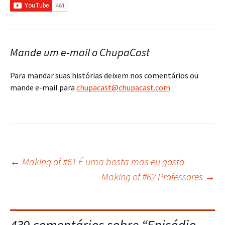
Mande um e-mail o ChupaCast
Para mandar suas histórias deixem nos comentários ou
mande e-mail para
chupacast@chupacast.com
←
Making of #61 É uma bosta mas eu gosto
Navegação
Making of #62 Professores
→
do