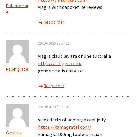
Robertemur
viagra with dapoxetine reviews
e
Responder
28/10/2020 às 17:10
viagra cialis levitra online australia
https://cialgen.com/
RalphQuace
generic cialis daily use
Responder
28/10/2020 às 21:03
side effects of kamagra oral jelly
https://kamagratel.com/
Glennkiz
kamagra 100mg tablets indian