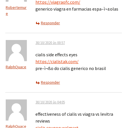
https://viagraofc.com/
Robertemur
generico viagra en farmacias espa–ì¬±olas
e
Responder
30/10/2020 às 00:57
cialis side effects eyes
https://cialistak.com/
RalphQuace
pre–ì¬ßo do cialis generico no brasil
Responder
30/10/2020 às 04:05
effectiveness of cialis vs viagra vs levitra
reviews
RalphQuace
cialis coupon walmart