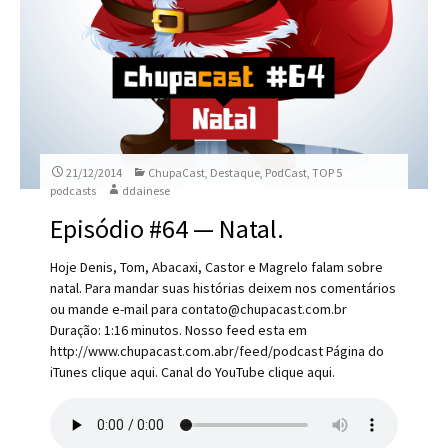
21/12/2014
ChupaCast
,
Destaque
,
PodCast
,
TOP 5
podcasts
ddainese
Episódio #64 — Natal.
Hoje Denis, Tom, Abacaxi, Castor e Magrelo falam sobre
natal. Para mandar suas histórias deixem nos comentários
ou mande e-mail para contato@chupacast.com.br
Duração: 1:16 minutos. Nosso feed esta em
http://www.chupacast.com.abr/feed/podcast Página do
iTunes clique aqui. Canal do YouTube clique aqui.