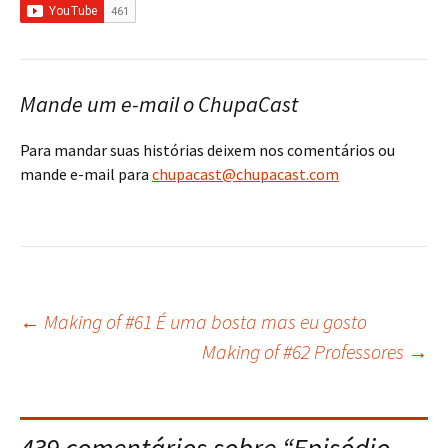
Mande um e-mail o ChupaCast
Para mandar suas histórias deixem nos comentários ou
mande e-mail para
chupacast@chupacast.com
←
Making of #61 É uma bosta mas eu gosto
Navegação
Making of #62 Professores
→
do