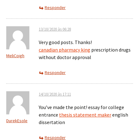
Responder
13/10/2020 às 06:28
Very good posts. Thanks!
canadian pharmacy king
prescription drugs
MeliCoigh
without doctor approval
Responder
14/10/2020 às 17:11
You’ve made the point! essay for college
entrance
thesis statement maker
english
DurekEsole
dissertation
Responder