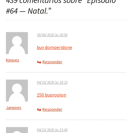
439 comentários sobre “
Episódio
post
#64 — Natal.
”
30/06/2020 às 20:56
buy domperidone
Kimpes
Responder
04/10/2020 às 18:23
150 bupropion
Janepes
Responder
04/10/2020 às 23:43