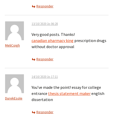
Responder
13/10/2020 às 06:28
Very good posts. Thanks!
canadian pharmacy king
prescription drugs
MeliCoigh
without doctor approval
Responder
14/10/2020 às 17:11
You’ve made the point! essay for college
entrance
thesis statement maker
english
DurekEsole
dissertation
Responder