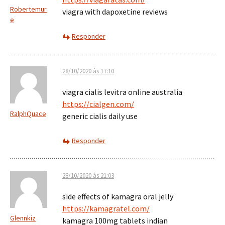
Robertemur
viagra with dapoxetine reviews
e
Responder
28/10/2020 às 17:10
viagra cialis levitra online australia
https://cialgen.com/
RalphQuace
generic cialis daily use
Responder
28/10/2020 às 21:03
side effects of kamagra oral jelly
https://kamagratel.com/
Glennkiz
kamagra 100mg tablets indian