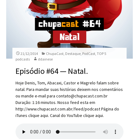
21/12/2014
ChupaCast
,
Destaque
,
PodCast
,
TOP 5
podcasts
ddainese
Episódio #64 — Natal.
Hoje Denis, Tom, Abacaxi, Castor e Magrelo falam sobre
natal. Para mandar suas histórias deixem nos comentários
ou mande e-mail para contato@chupacast.com.br
Duração: 1:16 minutos. Nosso feed esta em
http://www.chupacast.com.abr/feed/podcast Página do
iTunes clique aqui. Canal do YouTube clique aqui.