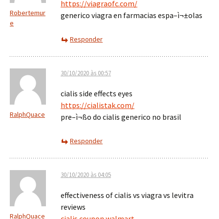
https://viagraofc.com/
Robertemur
generico viagra en farmacias espa–ì¬±olas
e
Responder
30/10/2020 às 00:57
cialis side effects eyes
https://cialistak.com/
RalphQuace
pre–ì¬ßo do cialis generico no brasil
Responder
30/10/2020 às 04:05
effectiveness of cialis vs viagra vs levitra
reviews
RalphQuace
cialis coupon walmart