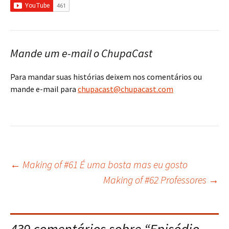
Mande um e-mail o ChupaCast
Para mandar suas histórias deixem nos comentários ou
mande e-mail para
chupacast@chupacast.com
←
Making of #61 É uma bosta mas eu gosto
Navegação
Making of #62 Professores
→
do