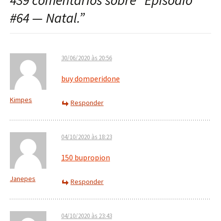
439 comentários sobre “
Episódio
post
#64 — Natal.
”
30/06/2020 às 20:56
buy domperidone
Kimpes
Responder
04/10/2020 às 18:23
150 bupropion
Janepes
Responder
04/10/2020 às 23:43