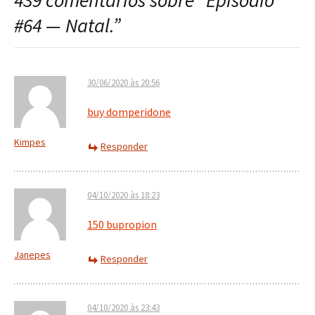
439 comentários sobre “
Episódio
post
#64 — Natal.
”
30/06/2020 às 20:56
buy domperidone
Kimpes
Responder
04/10/2020 às 18:23
150 bupropion
Janepes
Responder
04/10/2020 às 23:43