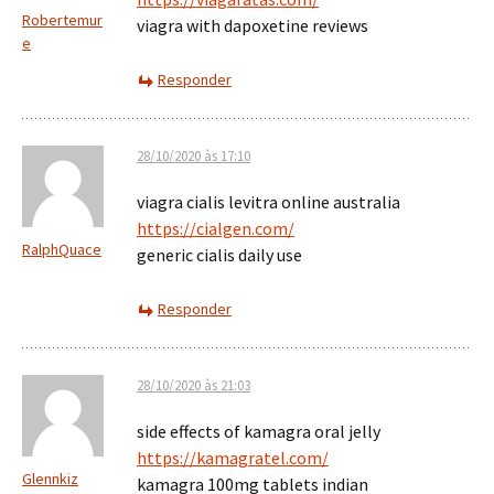
Robertemur
viagra with dapoxetine reviews
e
Responder
28/10/2020 às 17:10
viagra cialis levitra online australia
https://cialgen.com/
RalphQuace
generic cialis daily use
Responder
28/10/2020 às 21:03
side effects of kamagra oral jelly
https://kamagratel.com/
Glennkiz
kamagra 100mg tablets indian