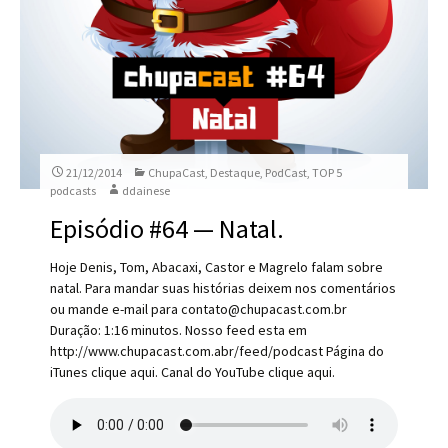
21/12/2014
ChupaCast
,
Destaque
,
PodCast
,
TOP 5
podcasts
ddainese
Episódio #64 — Natal.
Hoje Denis, Tom, Abacaxi, Castor e Magrelo falam sobre
natal. Para mandar suas histórias deixem nos comentários
ou mande e-mail para contato@chupacast.com.br
Duração: 1:16 minutos. Nosso feed esta em
http://www.chupacast.com.abr/feed/podcast Página do
iTunes clique aqui. Canal do YouTube clique aqui.