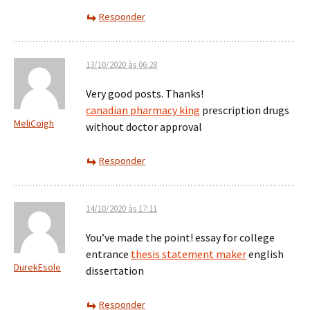
Responder
13/10/2020 às 06:28
Very good posts. Thanks!
canadian pharmacy king
prescription drugs
MeliCoigh
without doctor approval
Responder
14/10/2020 às 17:11
You’ve made the point! essay for college
entrance
thesis statement maker
english
DurekEsole
dissertation
Responder