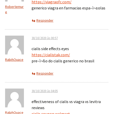
https://viagraofc.com/
Robertemur
generico viagra en farmacias espa–ì¬±olas
e
Responder
30/10/2020 às 00:57
cialis side effects eyes
https://cialistak.com/
RalphQuace
pre–ì¬ßo do cialis generico no brasil
Responder
30/10/2020 às 04:05
effectiveness of cialis vs viagra vs levitra
reviews
RalphQuace
cialis coupon walmart