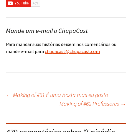
Mande um e-mail o ChupaCast
Para mandar suas histórias deixem nos comentários ou
mande e-mail para
chupacast@chupacast.com
←
Making of #61 É uma bosta mas eu gosto
Navegação
Making of #62 Professores
→
do