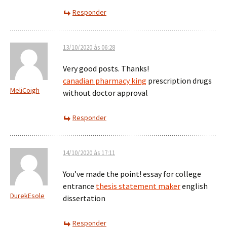
Responder
13/10/2020 às 06:28
Very good posts. Thanks!
canadian pharmacy king
prescription drugs
MeliCoigh
without doctor approval
Responder
14/10/2020 às 17:11
You’ve made the point! essay for college
entrance
thesis statement maker
english
DurekEsole
dissertation
Responder