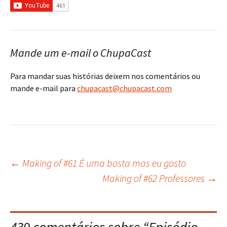
Mande um e-mail o ChupaCast
Para mandar suas histórias deixem nos comentários ou
mande e-mail para
chupacast@chupacast.com
←
Making of #61 É uma bosta mas eu gosto
Navegação
Making of #62 Professores
→
do