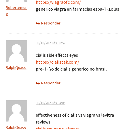
https://viagraofc.com/
Robertemur
generico viagra en farmacias espa–ì¬±olas
e
Responder
30/10/2020 às 00:57
cialis side effects eyes
https://cialistak.com/
RalphQuace
pre–ì¬ßo do cialis generico no brasil
Responder
30/10/2020 às 04:05
effectiveness of cialis vs viagra vs levitra
reviews
RalphQuace
cialis coupon walmart