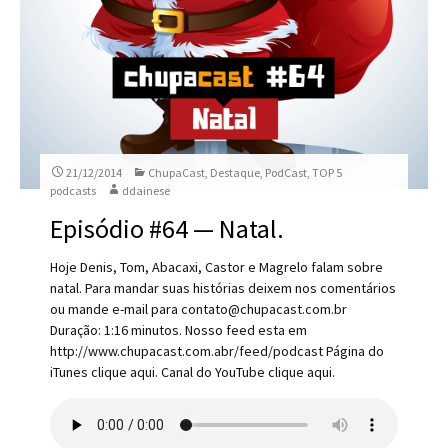
21/12/2014
ChupaCast
,
Destaque
,
PodCast
,
TOP 5
podcasts
ddainese
Episódio #64 — Natal.
Hoje Denis, Tom, Abacaxi, Castor e Magrelo falam sobre
natal. Para mandar suas histórias deixem nos comentários
ou mande e-mail para contato@chupacast.com.br
Duração: 1:16 minutos. Nosso feed esta em
http://www.chupacast.com.abr/feed/podcast Página do
iTunes clique aqui. Canal do YouTube clique aqui.