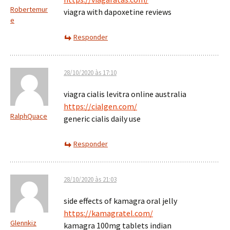
Robertemur
viagra with dapoxetine reviews
e
Responder
28/10/2020 às 17:10
viagra cialis levitra online australia
https://cialgen.com/
RalphQuace
generic cialis daily use
Responder
28/10/2020 às 21:03
side effects of kamagra oral jelly
https://kamagratel.com/
Glennkiz
kamagra 100mg tablets indian