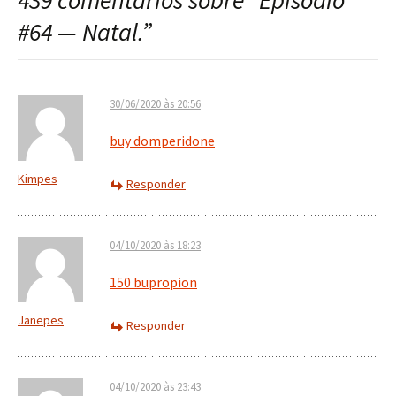
439 comentários sobre “
Episódio
post
#64 — Natal.
”
30/06/2020 às 20:56
buy domperidone
Kimpes
Responder
04/10/2020 às 18:23
150 bupropion
Janepes
Responder
04/10/2020 às 23:43