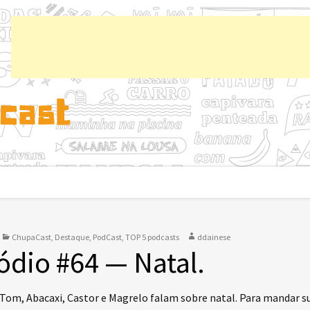
Chup
ChupaCast
,
Destaque
,
PodCast
,
TOP 5 podcasts
ddainese
ódio #64 — Natal.
 Tom, Abacaxi, Castor e Magrelo falam sobre natal. Para mandar s