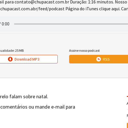
l para contato@chupacast.com.br Duração: 1:16 minutos. Nosso 
chupacast.com.abr/feed/podcast Página do iTunes clique aqui. Cana
qualidade: 25 MB
Assine nosso podcast
Download MP3
RSS
relo falam sobre natal.
 comentários ou mande e-mail para