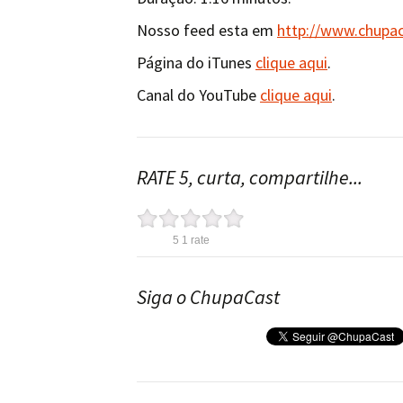
Nosso feed esta em
http://www.chupa
Página do iTunes
clique aqui
.
Canal do YouTube
clique aqui
.
RATE 5, curta, compartilhe...
5
1
rate
Siga o ChupaCast