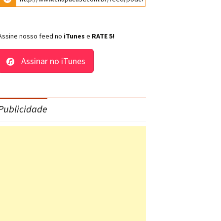
Assine nosso feed no
iTunes
e
RATE 5!
Assinar no iTunes
Publicidade