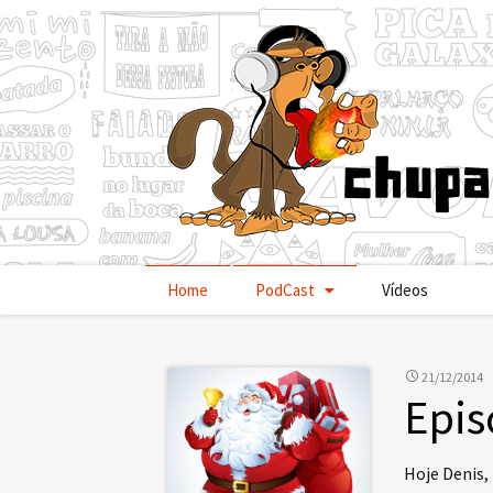
Pular
Home
PodCast
Vídeos
para
o
conteúdo
21/12/2014
Epis
Hoje Denis,