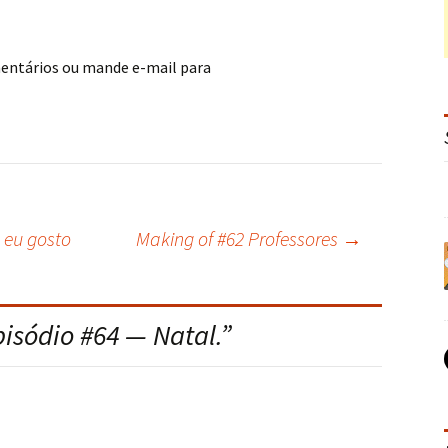
mentários ou mande e-mail para
 eu gosto
Making of #62 Professores
→
pisódio #64 — Natal.
”