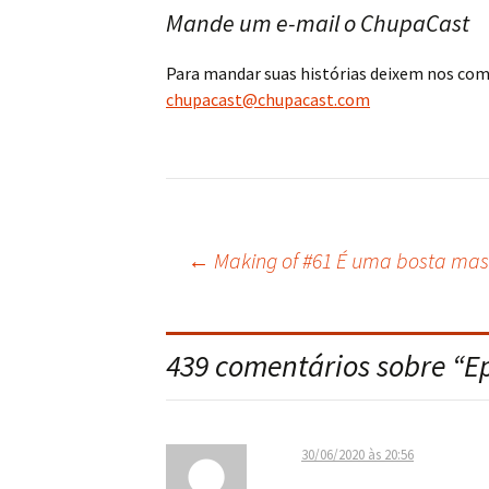
Mande um e-mail o ChupaCast
Para mandar suas histórias deixem nos co
chupacast@chupacast.com
←
Making of #61 É uma bosta mas
Navegação
do
439 comentários sobre “
E
post
30/06/2020 às 20:56