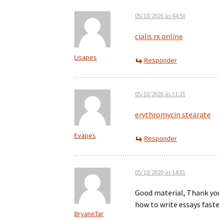
05/10/2020 às 04:50
cialis rx online
Lisapes
Responder
05/10/2020 às 11:21
erythromycin stearate
Evapes
Responder
05/10/2020 às 14:01
Good material, Thank yo
how to write essays fast
BryaneTar