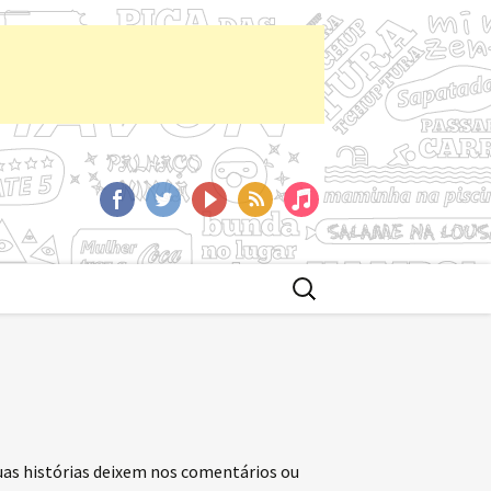
aCast
Facebook
Twitter
YoutTube
RSS
iTunes
Buscar
por:
uas histórias deixem nos comentários ou