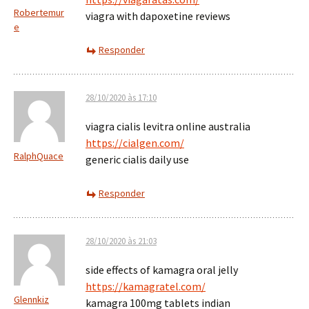
Robertemur
viagra with dapoxetine reviews
e
Responder
28/10/2020 às 17:10
viagra cialis levitra online australia
https://cialgen.com/
RalphQuace
generic cialis daily use
Responder
28/10/2020 às 21:03
side effects of kamagra oral jelly
https://kamagratel.com/
Glennkiz
kamagra 100mg tablets indian