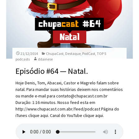
21/12/2014
ChupaCast
,
Destaque
,
PodCast
,
TOP 5
podcasts
ddainese
Episódio #64 — Natal.
Hoje Denis, Tom, Abacaxi, Castor e Magrelo falam sobre
natal. Para mandar suas histórias deixem nos comentários
ou mande e-mail para contato@chupacast.com.br
Duração: 1:16 minutos. Nosso feed esta em
http://www.chupacast.com.abr/feed/podcast Página do
iTunes clique aqui. Canal do YouTube clique aqui.