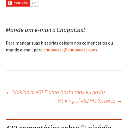
Mande um e-mail o ChupaCast
Para mandar suas histórias deixem nos comentários ou
mande e-mail para
chupacast@chupacast.com
←
Making of #61 É uma bosta mas eu gosto
Navegação
Making of #62 Professores
→
do