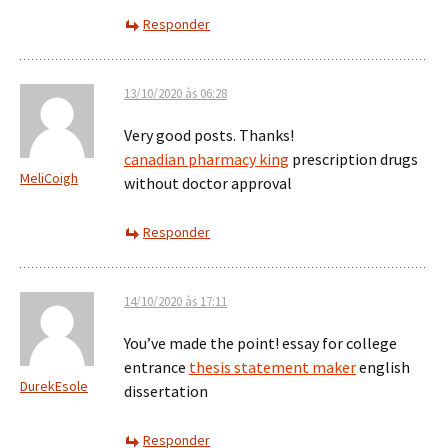
Responder
13/10/2020 às 06:28
Very good posts. Thanks!
canadian pharmacy king
prescription drugs
MeliCoigh
without doctor approval
Responder
14/10/2020 às 17:11
You’ve made the point! essay for college
entrance
thesis statement maker
english
DurekEsole
dissertation
Responder