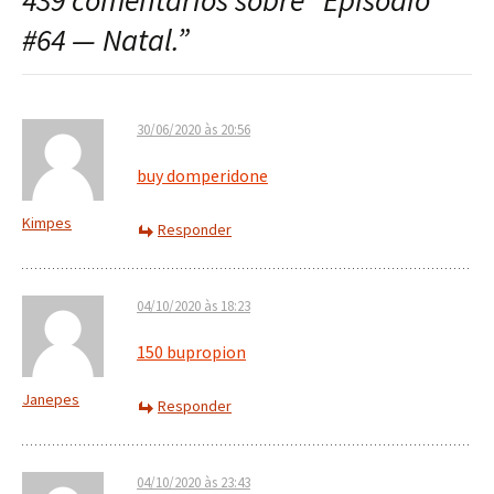
439 comentários sobre “
Episódio
post
#64 — Natal.
”
30/06/2020 às 20:56
buy domperidone
Kimpes
Responder
04/10/2020 às 18:23
150 bupropion
Janepes
Responder
04/10/2020 às 23:43