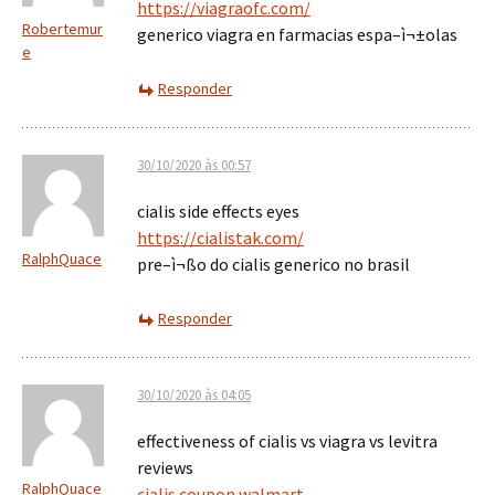
https://viagraofc.com/
Robertemur
generico viagra en farmacias espa–ì¬±olas
e
Responder
30/10/2020 às 00:57
cialis side effects eyes
https://cialistak.com/
RalphQuace
pre–ì¬ßo do cialis generico no brasil
Responder
30/10/2020 às 04:05
effectiveness of cialis vs viagra vs levitra
reviews
RalphQuace
cialis coupon walmart