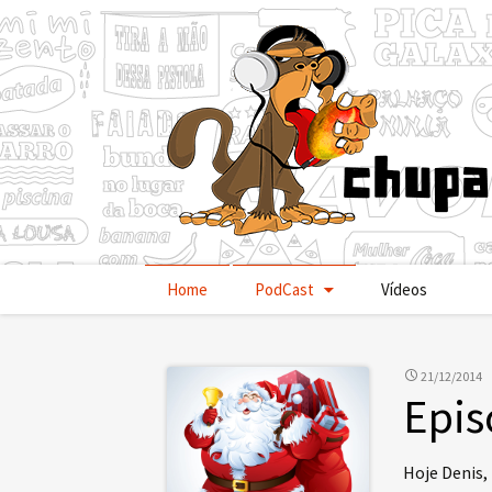
Pular
Home
PodCast
Vídeos
para
o
conteúdo
21/12/2014
Epis
Hoje Denis,