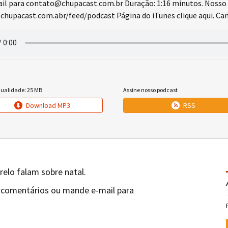
l para contato@chupacast.com.br Duração: 1:16 minutos. Nosso 
chupacast.com.abr/feed/podcast Página do iTunes clique aqui. Cana
qualidade: 25 MB
Assine nosso podcast
Download MP3
RSS
relo falam sobre natal.
 comentários ou mande e-mail para