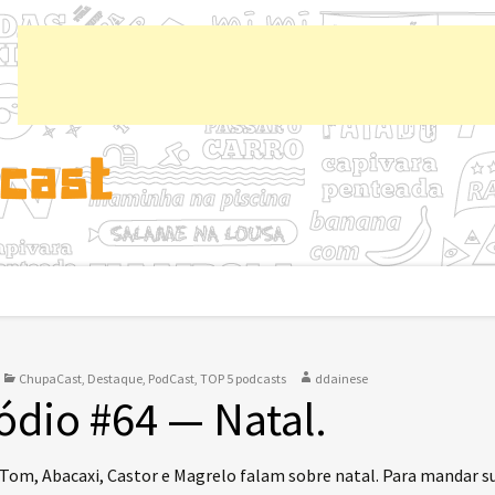
Chup
ChupaCast
,
Destaque
,
PodCast
,
TOP 5 podcasts
ddainese
ódio #64 — Natal.
 Tom, Abacaxi, Castor e Magrelo falam sobre natal. Para mandar s