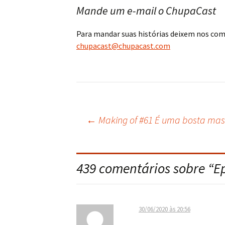
Mande um e-mail o ChupaCast
Para mandar suas histórias deixem nos co
chupacast@chupacast.com
←
Making of #61 É uma bosta mas
Navegação
do
439 comentários sobre “
E
post
30/06/2020 às 20:56