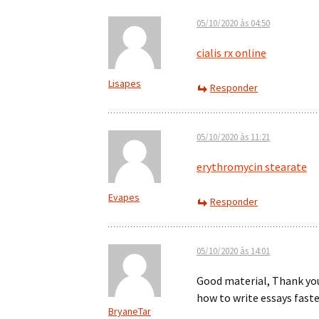
05/10/2020 às 04:50
cialis rx online
Lisapes
Responder
05/10/2020 às 11:21
erythromycin stearate
Evapes
Responder
05/10/2020 às 14:01
Good material, Thank yo
how to write essays fast
BryaneTar