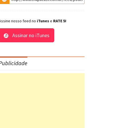
Assine nosso feed no
iTunes
e
RATE 5!
Assinar no iTunes
Publicidade