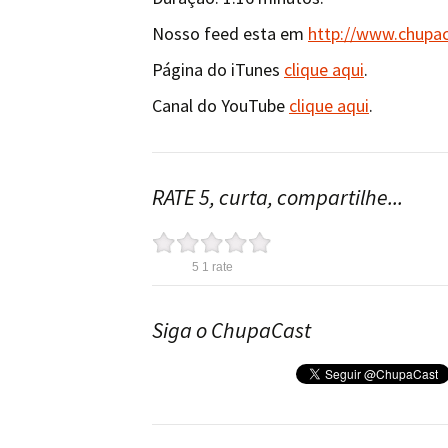
Nosso feed esta em
http://www.chupa
Página do iTunes
clique aqui
.
Canal do YouTube
clique aqui
.
RATE 5, curta, compartilhe...
5
1
rate
Siga o ChupaCast