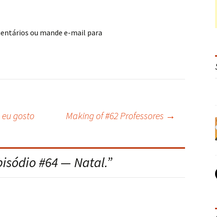
mentários ou mande e-mail para
 eu gosto
Making of #62 Professores
→
pisódio #64 — Natal.
”