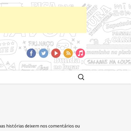
aCast
Facebook
Twitter
YoutTube
RSS
iTunes
Buscar
por:
uas histórias deixem nos comentários ou