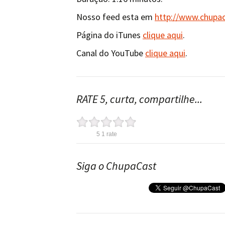
Nosso feed esta em
http://www.chupa
Página do iTunes
clique aqui
.
Canal do YouTube
clique aqui
.
RATE 5, curta, compartilhe...
5
1
rate
Siga o ChupaCast