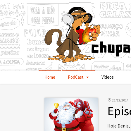
Pular
Home
PodCast
Vídeos
para
o
conteúdo
21/12/2014
Epis
Hoje Denis,