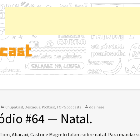
Chup
ChupaCast
,
Destaque
,
PodCast
,
TOP 5 podcasts
ddainese
ódio #64 — Natal.
 Tom, Abacaxi, Castor e Magrelo falam sobre natal. Para mandar s