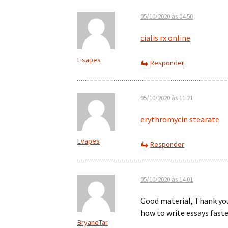
05/10/2020 às 04:50
cialis rx online
Lisapes
Responder
05/10/2020 às 11:21
erythromycin stearate
Evapes
Responder
05/10/2020 às 14:01
Good material, Thank yo
how to write essays fast
BryaneTar