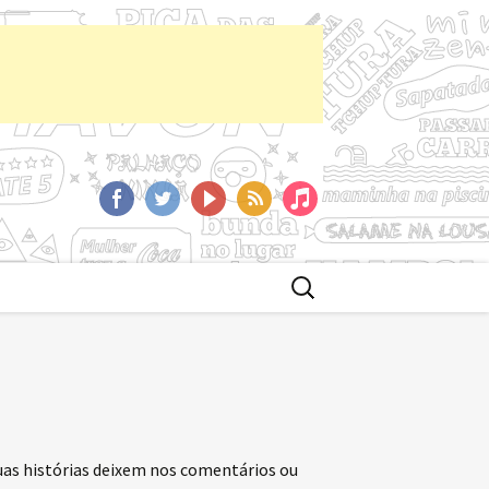
aCast
Facebook
Twitter
YoutTube
RSS
iTunes
Buscar
por:
uas histórias deixem nos comentários ou