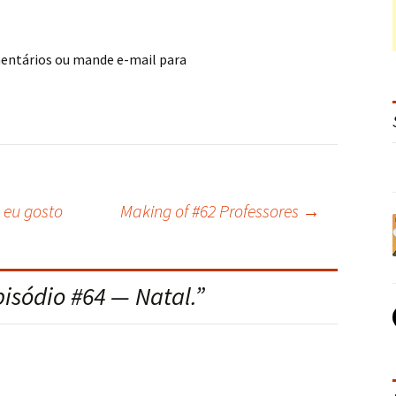
mentários ou mande e-mail para
 eu gosto
Making of #62 Professores
→
pisódio #64 — Natal.
”