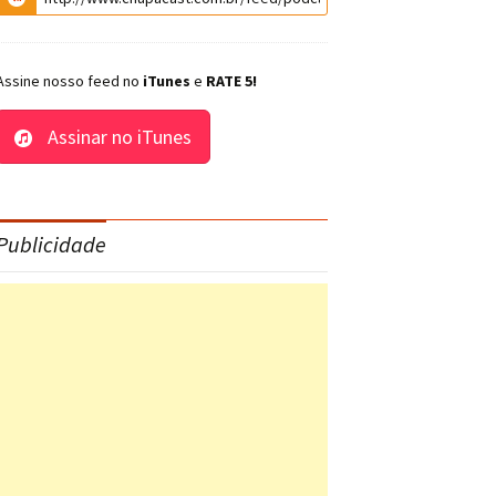
Assine nosso feed no
iTunes
e
RATE 5!
Assinar no iTunes
Publicidade