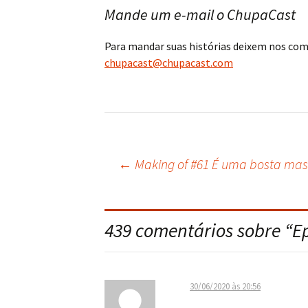
Mande um e-mail o ChupaCast
Para mandar suas histórias deixem nos co
chupacast@chupacast.com
←
Making of #61 É uma bosta mas
Navegação
do
439 comentários sobre “
E
post
30/06/2020 às 20:56