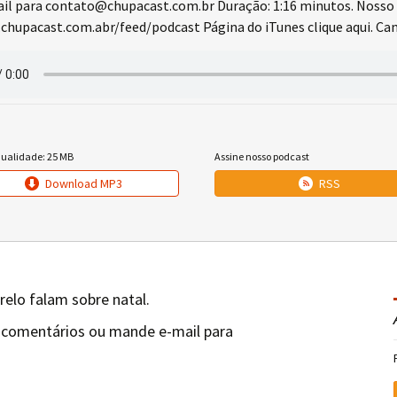
l para contato@chupacast.com.br Duração: 1:16 minutos. Nosso 
chupacast.com.abr/feed/podcast Página do iTunes clique aqui. Cana
qualidade: 25 MB
Assine nosso podcast
Download MP3
RSS
relo falam sobre natal.
 comentários ou mande e-mail para