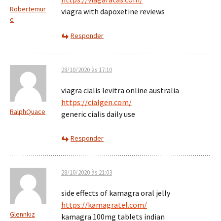
Robertemur
viagra with dapoxetine reviews
e
Responder
28/10/2020 às 17:10
viagra cialis levitra online australia
https://cialgen.com/
RalphQuace
generic cialis daily use
Responder
28/10/2020 às 21:03
side effects of kamagra oral jelly
https://kamagratel.com/
Glennkiz
kamagra 100mg tablets indian