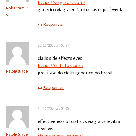
https://viagraofc.com/
Robertemur
generico viagra en farmacias espa–ì¬±olas
e
Responder
30/10/2020 às 00:57
cialis side effects eyes
https://cialistak.com/
RalphQuace
pre–ì¬ßo do cialis generico no brasil
Responder
30/10/2020 às 04:05
effectiveness of cialis vs viagra vs levitra
reviews
RalphQuace
cialis coupon walmart