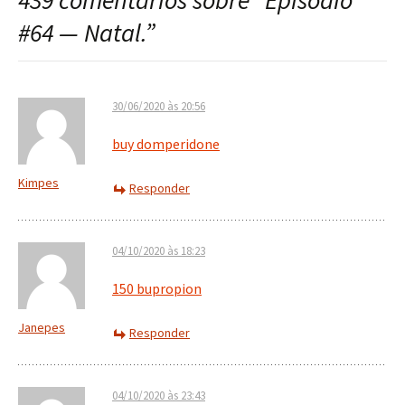
439 comentários sobre “
Episódio
post
#64 — Natal.
”
30/06/2020 às 20:56
buy domperidone
Kimpes
Responder
04/10/2020 às 18:23
150 bupropion
Janepes
Responder
04/10/2020 às 23:43