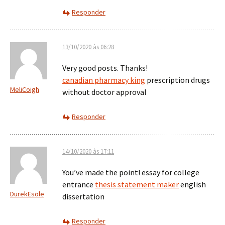
Responder
13/10/2020 às 06:28
Very good posts. Thanks!
canadian pharmacy king
prescription drugs
MeliCoigh
without doctor approval
Responder
14/10/2020 às 17:11
You’ve made the point! essay for college
entrance
thesis statement maker
english
DurekEsole
dissertation
Responder