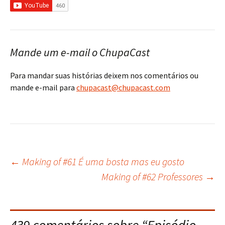
Mande um e-mail o ChupaCast
Para mandar suas histórias deixem nos comentários ou
mande e-mail para
chupacast@chupacast.com
←
Making of #61 É uma bosta mas eu gosto
Navegação
Making of #62 Professores
→
do