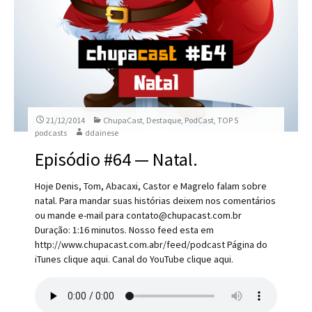
21/12/2014
ChupaCast
,
Destaque
,
PodCast
,
TOP 5
podcasts
ddainese
Episódio #64 — Natal.
Hoje Denis, Tom, Abacaxi, Castor e Magrelo falam sobre
natal. Para mandar suas histórias deixem nos comentários
ou mande e-mail para contato@chupacast.com.br
Duração: 1:16 minutos. Nosso feed esta em
http://www.chupacast.com.abr/feed/podcast Página do
iTunes clique aqui. Canal do YouTube clique aqui.