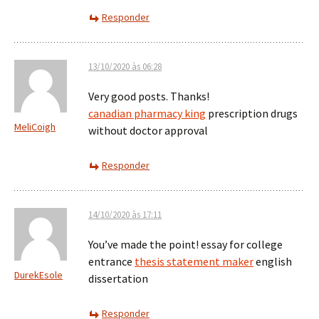
Responder
13/10/2020 às 06:28
Very good posts. Thanks!
canadian pharmacy king
prescription drugs
MeliCoigh
without doctor approval
Responder
14/10/2020 às 17:11
You’ve made the point! essay for college
entrance
thesis statement maker
english
DurekEsole
dissertation
Responder