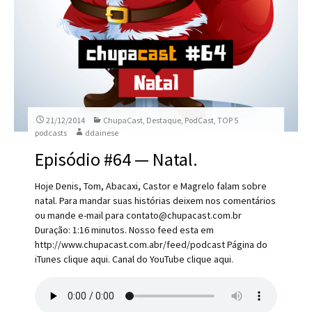
21/12/2014
ChupaCast
,
Destaque
,
PodCast
,
TOP 5
podcasts
ddainese
Episódio #64 — Natal.
Hoje Denis, Tom, Abacaxi, Castor e Magrelo falam sobre
natal. Para mandar suas histórias deixem nos comentários
ou mande e-mail para contato@chupacast.com.br
Duração: 1:16 minutos. Nosso feed esta em
http://www.chupacast.com.abr/feed/podcast Página do
iTunes clique aqui. Canal do YouTube clique aqui.