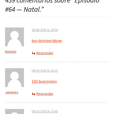
439 comentários sobre “
Episódio
post
#64 — Natal.
”
30/06/2020 às 20:56
buy domperidone
Kimpes
Responder
04/10/2020 às 18:23
150 bupropion
Janepes
Responder
04/10/2020 às 23:43