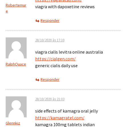
Robertemur
viagra with dapoxetine reviews
e
Responder
28/10/2020 às 17:10
viagra cialis levitra online australia
https://cialgen.com/
RalphQuace
generic cialis daily use
Responder
28/10/2020 às 21:03
side effects of kamagra oral jelly
https://kamagratel.com/
Glennkiz
kamagra 100mg tablets indian