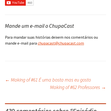
Mande um e-mail o ChupaCast
Para mandar suas histórias deixem nos comentários ou
mande e-mail para
chupacast@chupacast.com
←
Making of #61 É uma bosta mas eu gosto
Navegação
Making of #62 Professores
→
do