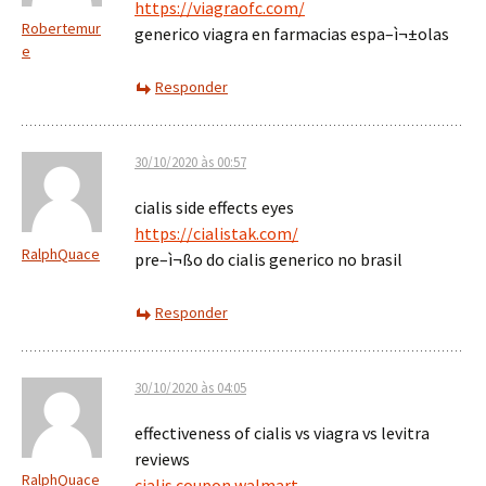
https://viagraofc.com/
Robertemur
generico viagra en farmacias espa–ì¬±olas
e
Responder
30/10/2020 às 00:57
cialis side effects eyes
https://cialistak.com/
RalphQuace
pre–ì¬ßo do cialis generico no brasil
Responder
30/10/2020 às 04:05
effectiveness of cialis vs viagra vs levitra
reviews
RalphQuace
cialis coupon walmart