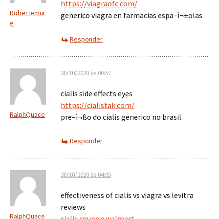
https://viagraofc.com/
Robertemur
generico viagra en farmacias espa–ì¬±olas
e
Responder
30/10/2020 às 00:57
cialis side effects eyes
https://cialistak.com/
RalphQuace
pre–ì¬ßo do cialis generico no brasil
Responder
30/10/2020 às 04:05
effectiveness of cialis vs viagra vs levitra
reviews
RalphQuace
cialis coupon walmart