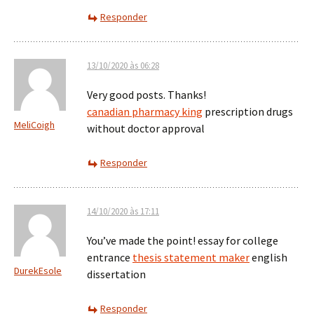
Responder
13/10/2020 às 06:28
Very good posts. Thanks!
canadian pharmacy king
prescription drugs
MeliCoigh
without doctor approval
Responder
14/10/2020 às 17:11
You’ve made the point! essay for college
entrance
thesis statement maker
english
DurekEsole
dissertation
Responder