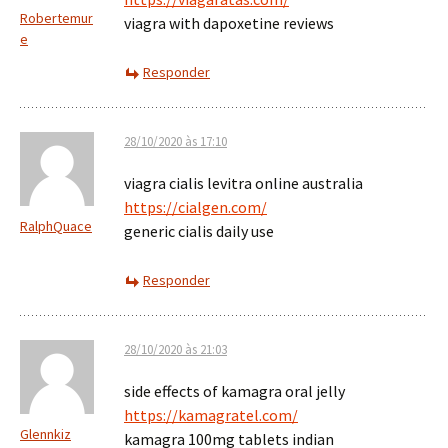
Robertemur
viagra with dapoxetine reviews
e
Responder
28/10/2020 às 17:10
viagra cialis levitra online australia
https://cialgen.com/
RalphQuace
generic cialis daily use
Responder
28/10/2020 às 21:03
side effects of kamagra oral jelly
https://kamagratel.com/
Glennkiz
kamagra 100mg tablets indian