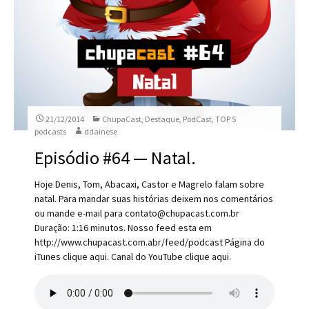
21/12/2014
ChupaCast
,
Destaque
,
PodCast
,
TOP 5
podcasts
ddainese
Episódio #64 — Natal.
Hoje Denis, Tom, Abacaxi, Castor e Magrelo falam sobre
natal. Para mandar suas histórias deixem nos comentários
ou mande e-mail para contato@chupacast.com.br
Duração: 1:16 minutos. Nosso feed esta em
http://www.chupacast.com.abr/feed/podcast Página do
iTunes clique aqui. Canal do YouTube clique aqui.