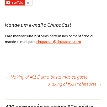
Mande um e-mail o ChupaCast
Para mandar suas histórias deixem nos comentários ou
mande e-mail para
chupacast@chupacast.com
←
Making of #61 É uma bosta mas eu gosto
Navegação
Making of #62 Professores
→
do