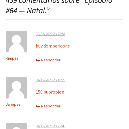
439 comentários sobre “
Episódio
post
#64 — Natal.
”
30/06/2020 às 20:56
buy domperidone
Kimpes
Responder
04/10/2020 às 18:23
150 bupropion
Janepes
Responder
04/10/2020 às 23:43