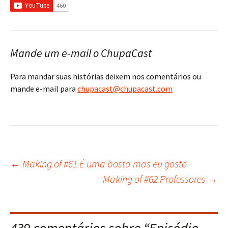
Mande um e-mail o ChupaCast
Para mandar suas histórias deixem nos comentários ou
mande e-mail para
chupacast@chupacast.com
←
Making of #61 É uma bosta mas eu gosto
Navegação
Making of #62 Professores
→
do