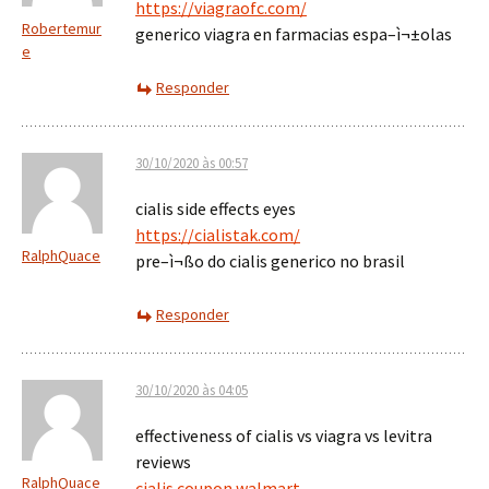
https://viagraofc.com/
Robertemur
generico viagra en farmacias espa–ì¬±olas
e
Responder
30/10/2020 às 00:57
cialis side effects eyes
https://cialistak.com/
RalphQuace
pre–ì¬ßo do cialis generico no brasil
Responder
30/10/2020 às 04:05
effectiveness of cialis vs viagra vs levitra
reviews
RalphQuace
cialis coupon walmart