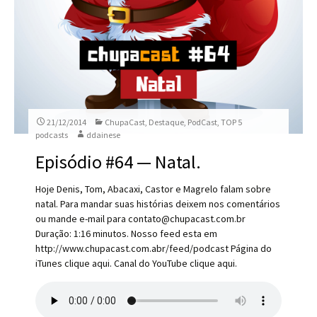
21/12/2014
ChupaCast
,
Destaque
,
PodCast
,
TOP 5
podcasts
ddainese
Episódio #64 — Natal.
Hoje Denis, Tom, Abacaxi, Castor e Magrelo falam sobre
natal. Para mandar suas histórias deixem nos comentários
ou mande e-mail para contato@chupacast.com.br
Duração: 1:16 minutos. Nosso feed esta em
http://www.chupacast.com.abr/feed/podcast Página do
iTunes clique aqui. Canal do YouTube clique aqui.