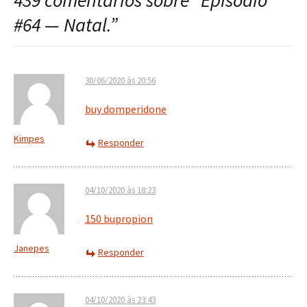
439 comentários sobre “
Episódio
post
#64 — Natal.
”
30/06/2020 às 20:56
buy domperidone
Kimpes
Responder
04/10/2020 às 18:23
150 bupropion
Janepes
Responder
04/10/2020 às 23:43