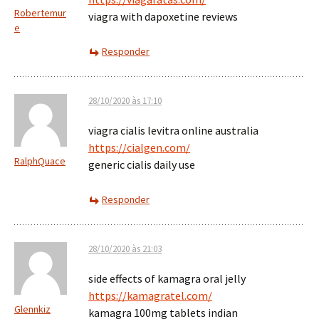
Robertemur
viagra with dapoxetine reviews
e
Responder
28/10/2020 às 17:10
viagra cialis levitra online australia
https://cialgen.com/
RalphQuace
generic cialis daily use
Responder
28/10/2020 às 21:03
side effects of kamagra oral jelly
https://kamagratel.com/
Glennkiz
kamagra 100mg tablets indian