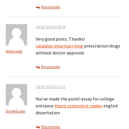
Responder
13/10/2020 às 06:28
Very good posts. Thanks!
canadian pharmacy king
prescription drugs
MeliCoigh
without doctor approval
Responder
14/10/2020 às 17:11
You’ve made the point! essay for college
entrance
thesis statement maker
english
DurekEsole
dissertation
Responder