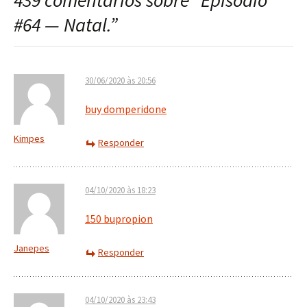
439 comentários sobre “
Episódio
post
#64 — Natal.
”
30/06/2020 às 20:56
buy domperidone
Kimpes
Responder
04/10/2020 às 18:23
150 bupropion
Janepes
Responder
04/10/2020 às 23:43