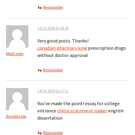
Responder
13/10/2020 às 06:28
Very good posts. Thanks!
canadian pharmacy king
prescription drugs
MeliCoigh
without doctor approval
Responder
14/10/2020 às 17:11
You’ve made the point! essay for college
entrance
thesis statement maker
english
DurekEsole
dissertation
Responder