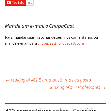
Mande um e-mail o ChupaCast
Para mandar suas histórias deixem nos comentários ou
mande e-mail para
chupacast@chupacast.com
←
Making of #61 É uma bosta mas eu gosto
Navegação
Making of #62 Professores
→
do