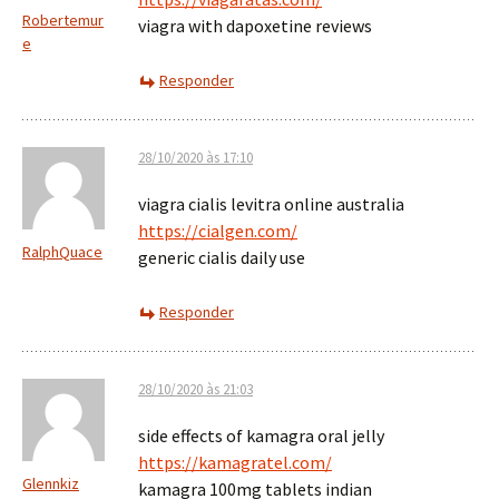
Robertemur
viagra with dapoxetine reviews
e
Responder
28/10/2020 às 17:10
viagra cialis levitra online australia
https://cialgen.com/
RalphQuace
generic cialis daily use
Responder
28/10/2020 às 21:03
side effects of kamagra oral jelly
https://kamagratel.com/
Glennkiz
kamagra 100mg tablets indian