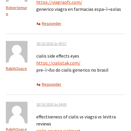
https://viagraofc.com/
Robertemur
generico viagra en farmacias espa–ì¬±olas
e
Responder
30/10/2020 às 00:57
cialis side effects eyes
https://cialistak.com/
RalphQuace
pre–ì¬ßo do cialis generico no brasil
Responder
30/10/2020 às 04:05
effectiveness of cialis vs viagra vs levitra
reviews
RalphQuace
cialis coupon walmart