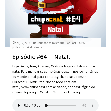
21/12/2014
ChupaCast
,
Destaque
,
PodCast
,
TOP 5
podcasts
ddainese
Episódio #64 — Natal.
Hoje Denis, Tom, Abacaxi, Castor e Magrelo falam sobre
natal. Para mandar suas histórias deixem nos comentários
ou mande e-mail para contato@chupacast.com.br
Duração: 1:16 minutos. Nosso feed esta em
http://www.chupacast.com.abr/feed/podcast Página do
iTunes clique aqui. Canal do YouTube clique aqui.