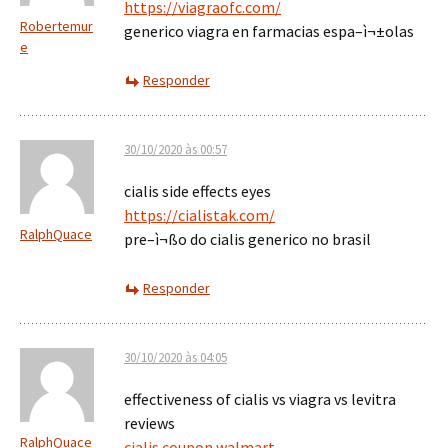
https://viagraofc.com/
Robertemur
generico viagra en farmacias espa–ì¬±olas
e
Responder
30/10/2020 às 00:57
cialis side effects eyes
https://cialistak.com/
RalphQuace
pre–ì¬ßo do cialis generico no brasil
Responder
30/10/2020 às 04:05
effectiveness of cialis vs viagra vs levitra
reviews
RalphQuace
cialis coupon walmart