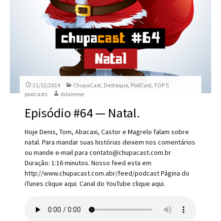
21/12/2014
ChupaCast
,
Destaque
,
PodCast
,
TOP 5
podcasts
ddainese
Episódio #64 — Natal.
Hoje Denis, Tom, Abacaxi, Castor e Magrelo falam sobre
natal. Para mandar suas histórias deixem nos comentários
ou mande e-mail para contato@chupacast.com.br
Duração: 1:16 minutos. Nosso feed esta em
http://www.chupacast.com.abr/feed/podcast Página do
iTunes clique aqui. Canal do YouTube clique aqui.