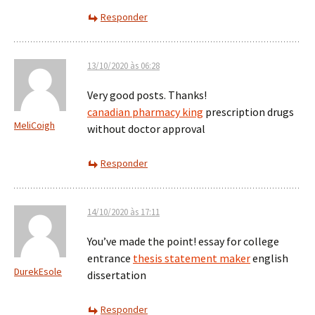
Responder
13/10/2020 às 06:28
Very good posts. Thanks!
canadian pharmacy king
prescription drugs
MeliCoigh
without doctor approval
Responder
14/10/2020 às 17:11
You’ve made the point! essay for college
entrance
thesis statement maker
english
DurekEsole
dissertation
Responder