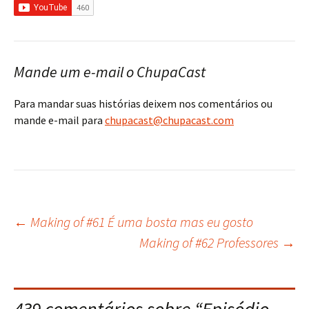
Mande um e-mail o ChupaCast
Para mandar suas histórias deixem nos comentários ou
mande e-mail para
chupacast@chupacast.com
←
Making of #61 É uma bosta mas eu gosto
Navegação
Making of #62 Professores
→
do