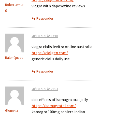
Robertemur
viagra with dapoxetine reviews
e
Responder
28/10/2020 às 17:10
viagra cialis levitra online australia
https://cialgen.com/
RalphQuace
generic cialis daily use
Responder
28/10/2020 às 21:03
side effects of kamagra oral jelly
https://kamagratel.com/
Glennkiz
kamagra 100mg tablets indian