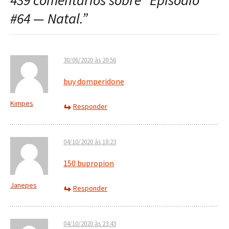
439 comentários sobre “
Episódio
post
#64 — Natal.
”
30/06/2020 às 20:56
buy domperidone
Kimpes
Responder
04/10/2020 às 18:23
150 bupropion
Janepes
Responder
04/10/2020 às 23:43