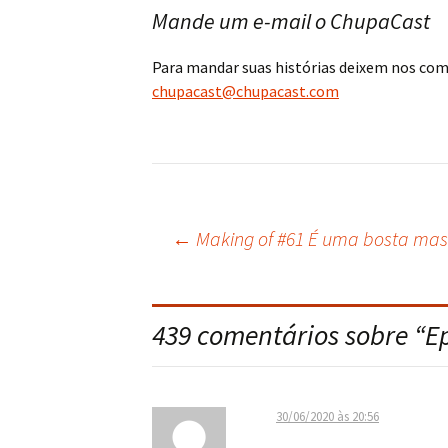
Mande um e-mail o ChupaCast
Para mandar suas histórias deixem nos co
chupacast@chupacast.com
←
Making of #61 É uma bosta mas
Navegação
do
439 comentários sobre “
E
post
30/06/2020 às 20:56