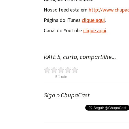
Nosso feed esta em
http://www.chupa
Página do iTunes
clique aqui
.
Canal do YouTube
clique aqui
.
RATE 5, curta, compartilhe...
5
1
rate
Siga o ChupaCast