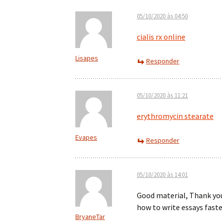
05/10/2020 às 04:50
cialis rx online
Lisapes
Responder
05/10/2020 às 11:21
erythromycin stearate
Evapes
Responder
05/10/2020 às 14:01
Good material, Thank yo
how to write essays fast
BryaneTar