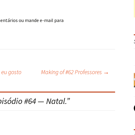
mentários ou mande e-mail para
 eu gosto
Making of #62 Professores
→
pisódio #64 — Natal.
”