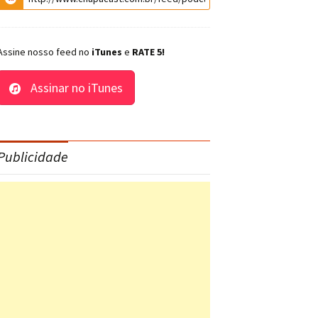
Assine nosso feed no
iTunes
e
RATE 5!
Assinar no iTunes
Publicidade