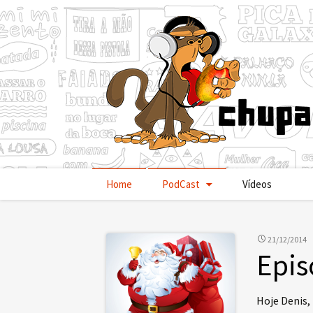
Pular
Home
PodCast
Vídeos
para
o
conteúdo
21/12/2014
Epis
Hoje Denis,