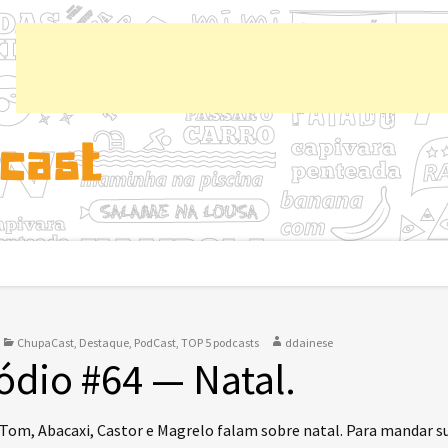
Chup
ChupaCast
,
Destaque
,
PodCast
,
TOP 5 podcasts
ddainese
ódio #64 — Natal.
 Tom, Abacaxi, Castor e Magrelo falam sobre natal. Para mandar s