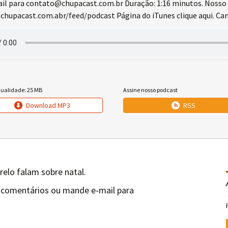
l para contato@chupacast.com.br Duração: 1:16 minutos. Nosso 
chupacast.com.abr/feed/podcast Página do iTunes clique aqui. Cana
qualidade: 25 MB
Assine nosso podcast
Download MP3
RSS
relo falam sobre natal.
 comentários ou mande e-mail para