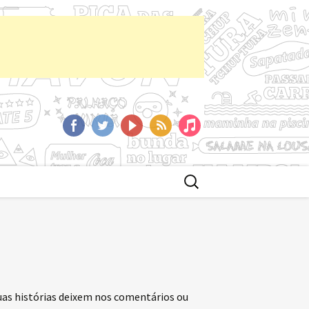
aCast
Facebook
Twitter
YoutTube
RSS
iTunes
Buscar
por:
uas histórias deixem nos comentários ou