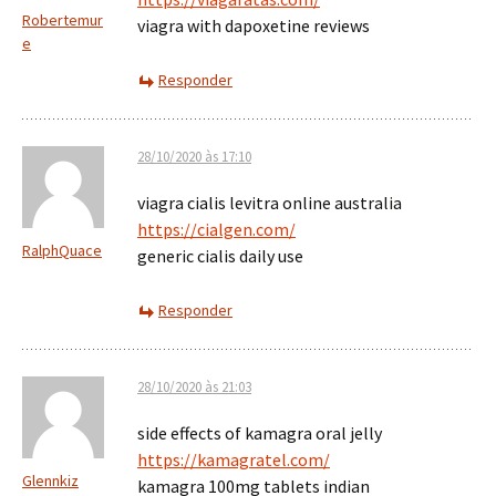
Robertemur
viagra with dapoxetine reviews
e
Responder
28/10/2020 às 17:10
viagra cialis levitra online australia
https://cialgen.com/
RalphQuace
generic cialis daily use
Responder
28/10/2020 às 21:03
side effects of kamagra oral jelly
https://kamagratel.com/
Glennkiz
kamagra 100mg tablets indian