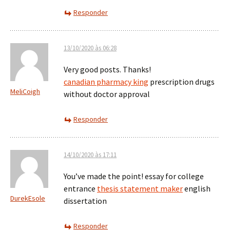
Responder
13/10/2020 às 06:28
Very good posts. Thanks!
canadian pharmacy king
prescription drugs
MeliCoigh
without doctor approval
Responder
14/10/2020 às 17:11
You’ve made the point! essay for college
entrance
thesis statement maker
english
DurekEsole
dissertation
Responder