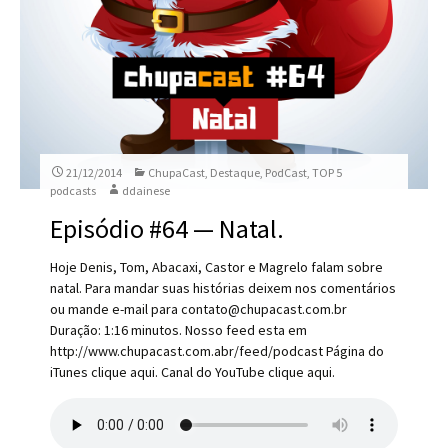
21/12/2014
ChupaCast
,
Destaque
,
PodCast
,
TOP 5
podcasts
ddainese
Episódio #64 — Natal.
Hoje Denis, Tom, Abacaxi, Castor e Magrelo falam sobre
natal. Para mandar suas histórias deixem nos comentários
ou mande e-mail para contato@chupacast.com.br
Duração: 1:16 minutos. Nosso feed esta em
http://www.chupacast.com.abr/feed/podcast Página do
iTunes clique aqui. Canal do YouTube clique aqui.