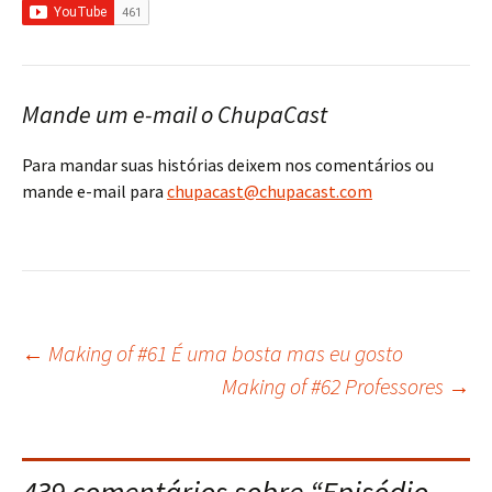
Mande um e-mail o ChupaCast
Para mandar suas histórias deixem nos comentários ou
mande e-mail para
chupacast@chupacast.com
←
Making of #61 É uma bosta mas eu gosto
Navegação
Making of #62 Professores
→
do