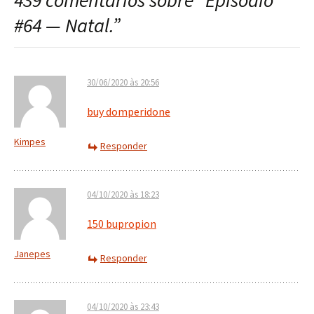
439 comentários sobre “
Episódio
post
#64 — Natal.
”
30/06/2020 às 20:56
buy domperidone
Kimpes
Responder
04/10/2020 às 18:23
150 bupropion
Janepes
Responder
04/10/2020 às 23:43