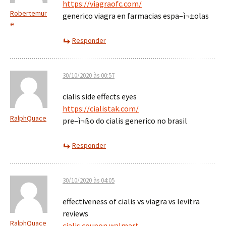
https://viagraofc.com/
Robertemur
generico viagra en farmacias espa–ì¬±olas
e
Responder
30/10/2020 às 00:57
cialis side effects eyes
https://cialistak.com/
RalphQuace
pre–ì¬ßo do cialis generico no brasil
Responder
30/10/2020 às 04:05
effectiveness of cialis vs viagra vs levitra
reviews
RalphQuace
cialis coupon walmart