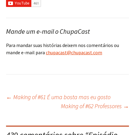
Mande um e-mail o ChupaCast
Para mandar suas histórias deixem nos comentários ou
mande e-mail para
chupacast@chupacast.com
←
Making of #61 É uma bosta mas eu gosto
Navegação
Making of #62 Professores
→
do