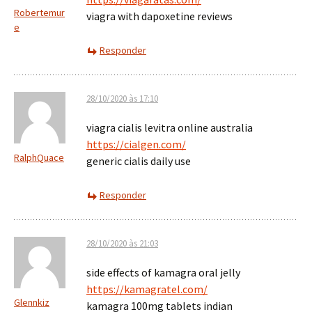
Robertemur
viagra with dapoxetine reviews
e
Responder
28/10/2020 às 17:10
viagra cialis levitra online australia
https://cialgen.com/
RalphQuace
generic cialis daily use
Responder
28/10/2020 às 21:03
side effects of kamagra oral jelly
https://kamagratel.com/
Glennkiz
kamagra 100mg tablets indian