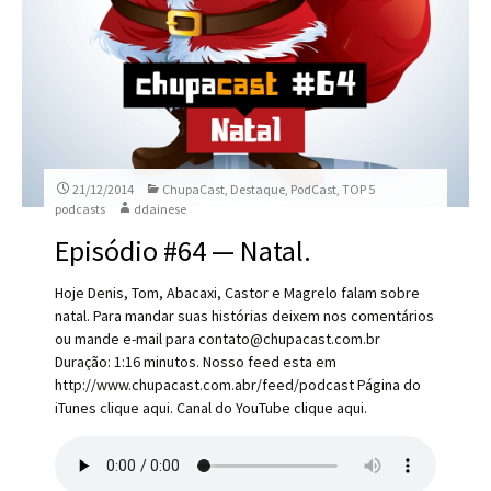
21/12/2014
ChupaCast
,
Destaque
,
PodCast
,
TOP 5
podcasts
ddainese
Episódio #64 — Natal.
Hoje Denis, Tom, Abacaxi, Castor e Magrelo falam sobre
natal. Para mandar suas histórias deixem nos comentários
ou mande e-mail para contato@chupacast.com.br
Duração: 1:16 minutos. Nosso feed esta em
http://www.chupacast.com.abr/feed/podcast Página do
iTunes clique aqui. Canal do YouTube clique aqui.