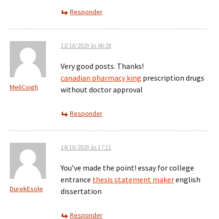
Responder
13/10/2020 às 06:28
Very good posts. Thanks!
canadian pharmacy king
prescription drugs
MeliCoigh
without doctor approval
Responder
14/10/2020 às 17:11
You’ve made the point! essay for college
entrance
thesis statement maker
english
DurekEsole
dissertation
Responder