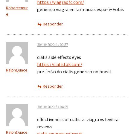
https://viagraofc.com/
Robertemur
generico viagra en farmacias espa–ì¬±olas
e
Responder
30/10/2020 às 00:57
cialis side effects eyes
https://cialistak.com/
RalphQuace
pre–ì¬ßo do cialis generico no brasil
Responder
30/10/2020 às 04:05
effectiveness of cialis vs viagra vs levitra
reviews
RalphQuace
cialis coupon walmart