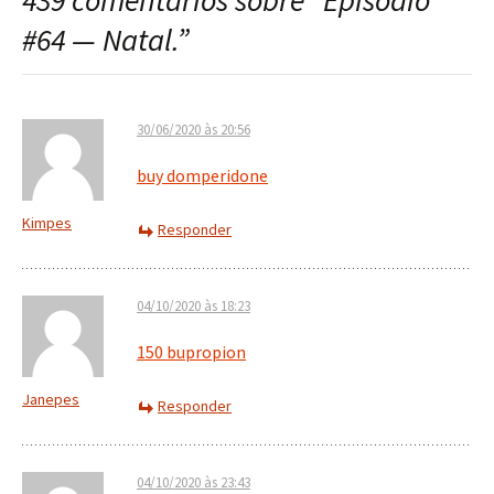
439 comentários sobre “
Episódio
post
#64 — Natal.
”
30/06/2020 às 20:56
buy domperidone
Kimpes
Responder
04/10/2020 às 18:23
150 bupropion
Janepes
Responder
04/10/2020 às 23:43