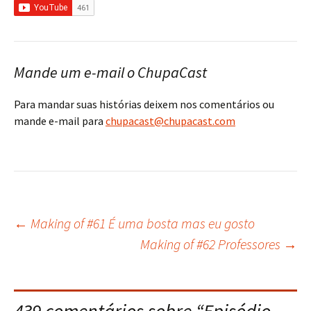
Mande um e-mail o ChupaCast
Para mandar suas histórias deixem nos comentários ou
mande e-mail para
chupacast@chupacast.com
←
Making of #61 É uma bosta mas eu gosto
Navegação
Making of #62 Professores
→
do