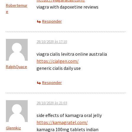
Robertemur
viagra with dapoxetine reviews
e
Responder
28/10/2020 às 17:10
viagra cialis levitra online australia
https://cialgen.com/
RalphQuace
generic cialis daily use
Responder
28/10/2020 às 21:03
side effects of kamagra oral jelly
https://kamagratel.com/
Glennkiz
kamagra 100mg tablets indian