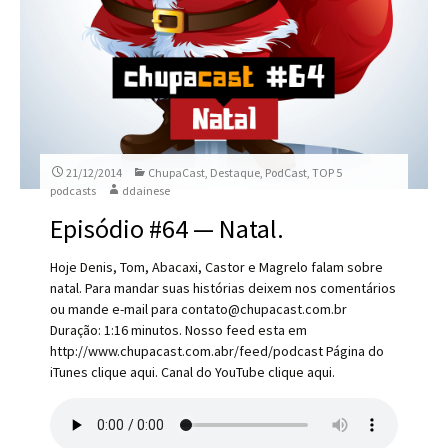
21/12/2014
ChupaCast
,
Destaque
,
PodCast
,
TOP 5
podcasts
ddainese
Episódio #64 — Natal.
Hoje Denis, Tom, Abacaxi, Castor e Magrelo falam sobre
natal. Para mandar suas histórias deixem nos comentários
ou mande e-mail para contato@chupacast.com.br
Duração: 1:16 minutos. Nosso feed esta em
http://www.chupacast.com.abr/feed/podcast Página do
iTunes clique aqui. Canal do YouTube clique aqui.