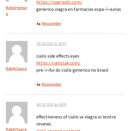
https://viagraofc.com/
Robertemur
generico viagra en farmacias espa–ì¬±olas
e
Responder
30/10/2020 às 00:57
cialis side effects eyes
https://cialistak.com/
RalphQuace
pre–ì¬ßo do cialis generico no brasil
Responder
30/10/2020 às 04:05
effectiveness of cialis vs viagra vs levitra
reviews
RalphQuace
cialis coupon walmart