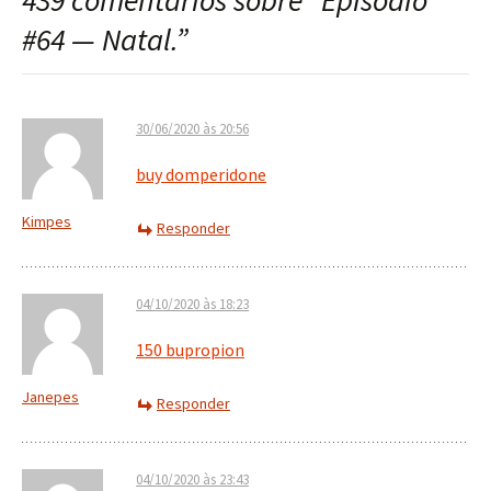
439 comentários sobre “
Episódio
post
#64 — Natal.
”
30/06/2020 às 20:56
buy domperidone
Kimpes
Responder
04/10/2020 às 18:23
150 bupropion
Janepes
Responder
04/10/2020 às 23:43