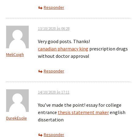
Responder
13/10/2020 às 06:28
Very good posts. Thanks!
canadian pharmacy king
prescription drugs
MeliCoigh
without doctor approval
Responder
14/10/2020 às 17:11
You’ve made the point! essay for college
entrance
thesis statement maker
english
DurekEsole
dissertation
Responder