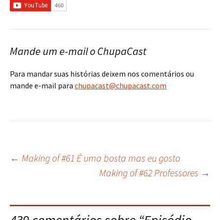
Mande um e-mail o ChupaCast
Para mandar suas histórias deixem nos comentários ou
mande e-mail para
chupacast@chupacast.com
←
Making of #61 É uma bosta mas eu gosto
Navegação
Making of #62 Professores
→
do