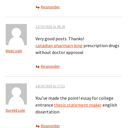
Responder
13/10/2020 às 06:28
Very good posts. Thanks!
canadian pharmacy king
prescription drugs
MeliCoigh
without doctor approval
Responder
14/10/2020 às 17:11
You’ve made the point! essay for college
entrance
thesis statement maker
english
DurekEsole
dissertation
Responder