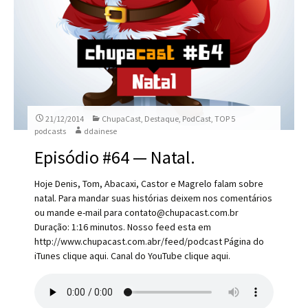
21/12/2014
ChupaCast
,
Destaque
,
PodCast
,
TOP 5
podcasts
ddainese
Episódio #64 — Natal.
Hoje Denis, Tom, Abacaxi, Castor e Magrelo falam sobre
natal. Para mandar suas histórias deixem nos comentários
ou mande e-mail para contato@chupacast.com.br
Duração: 1:16 minutos. Nosso feed esta em
http://www.chupacast.com.abr/feed/podcast Página do
iTunes clique aqui. Canal do YouTube clique aqui.