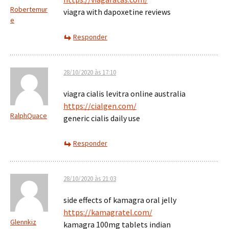
Robertemur
viagra with dapoxetine reviews
e
Responder
28/10/2020 às 17:10
viagra cialis levitra online australia
https://cialgen.com/
RalphQuace
generic cialis daily use
Responder
28/10/2020 às 21:03
side effects of kamagra oral jelly
https://kamagratel.com/
Glennkiz
kamagra 100mg tablets indian