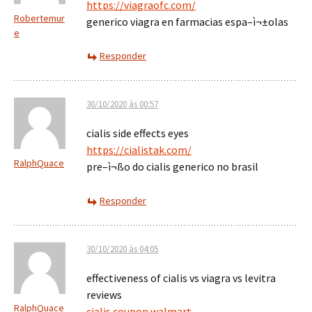
https://viagraofc.com/
Robertemur
generico viagra en farmacias espa–ì¬±olas
e
Responder
30/10/2020 às 00:57
cialis side effects eyes
https://cialistak.com/
RalphQuace
pre–ì¬ßo do cialis generico no brasil
Responder
30/10/2020 às 04:05
effectiveness of cialis vs viagra vs levitra
reviews
RalphQuace
cialis coupon walmart