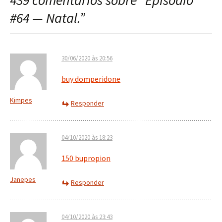
439 comentários sobre “
Episódio
post
#64 — Natal.
”
30/06/2020 às 20:56
buy domperidone
Kimpes
Responder
04/10/2020 às 18:23
150 bupropion
Janepes
Responder
04/10/2020 às 23:43