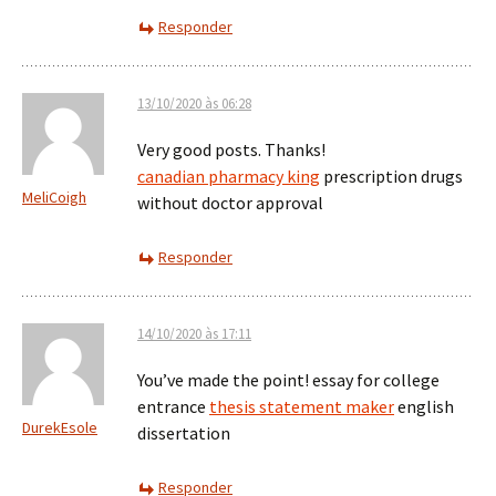
Responder
13/10/2020 às 06:28
Very good posts. Thanks!
canadian pharmacy king
prescription drugs
MeliCoigh
without doctor approval
Responder
14/10/2020 às 17:11
You’ve made the point! essay for college
entrance
thesis statement maker
english
DurekEsole
dissertation
Responder