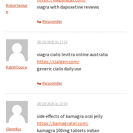
Robertemur
viagra with dapoxetine reviews
e
Responder
28/10/2020 às 17:10
viagra cialis levitra online australia
https://cialgen.com/
RalphQuace
generic cialis daily use
Responder
28/10/2020 às 21:03
side effects of kamagra oral jelly
https://kamagratel.com/
Glennkiz
kamagra 100mg tablets indian