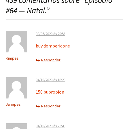
439 comentários sobre “
Episódio
post
#64 — Natal.
”
30/06/2020 às 20:56
buy domperidone
Kimpes
Responder
04/10/2020 às 18:23
150 bupropion
Janepes
Responder
04/10/2020 às 23:43