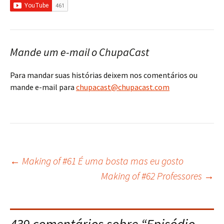
Mande um e-mail o ChupaCast
Para mandar suas histórias deixem nos comentários ou
mande e-mail para
chupacast@chupacast.com
←
Making of #61 É uma bosta mas eu gosto
Navegação
Making of #62 Professores
→
do