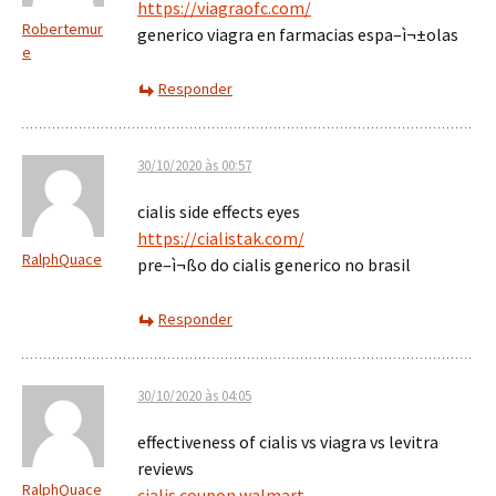
https://viagraofc.com/
Robertemur
generico viagra en farmacias espa–ì¬±olas
e
Responder
30/10/2020 às 00:57
cialis side effects eyes
https://cialistak.com/
RalphQuace
pre–ì¬ßo do cialis generico no brasil
Responder
30/10/2020 às 04:05
effectiveness of cialis vs viagra vs levitra
reviews
RalphQuace
cialis coupon walmart