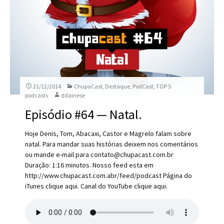
21/12/2014
ChupaCast
,
Destaque
,
PodCast
,
TOP 5
podcasts
ddainese
Episódio #64 — Natal.
Hoje Denis, Tom, Abacaxi, Castor e Magrelo falam sobre
natal. Para mandar suas histórias deixem nos comentários
ou mande e-mail para contato@chupacast.com.br
Duração: 1:16 minutos. Nosso feed esta em
http://www.chupacast.com.abr/feed/podcast Página do
iTunes clique aqui. Canal do YouTube clique aqui.